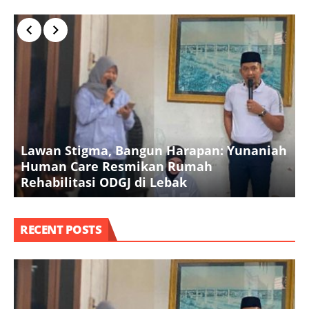
Lawan Stigma, Bangun Harapan: Yunaniah
P
Human Care Resmikan Rumah
B
Rehabilitasi ODGJ di Lebak
K
RECENT POSTS