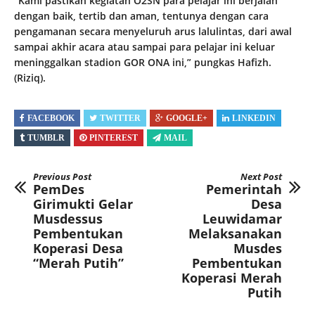
“Kami pastikan kegiatan O2SN para pelajar ini berjalan
dengan baik, tertib dan aman, tentunya dengan cara
pengamanan secara menyeluruh arus lalulintas, dari awal
sampai akhir acara atau sampai para pelajar ini keluar
meninggalkan stadion GOR ONA ini,” pungkas Hafizh.
(Riziq).
FACEBOOK
TWITTER
GOOGLE+
LINKEDIN
TUMBLR
PINTEREST
MAIL
Previous Post
Next Post
PemDes
Pemerintah
Girimukti Gelar
Desa
Musdessus
Leuwidamar
Pembentukan
Melaksanakan
Koperasi Desa
Musdes
“Merah Putih”
Pembentukan
Koperasi Merah
Putih