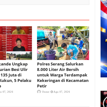
ikande Ungkap
Polres Serang Salurkan
rian Besi Ulir
8.000 Liter Air Bersih
 135 Juta di
untuk Warga Terdampak
Kukun, 5 Pelaku
Kekeringan di Kecamatan
p
Petir
u 07, 2026
Owner
Agu 07, 2026