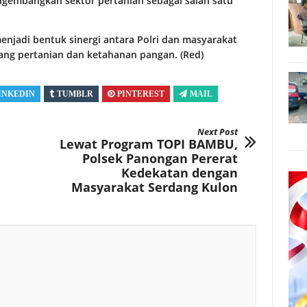
gembangkan sektor pertanian sebagai salah satu
enjadi bentuk sinergi antara Polri dan masyarakat
ng pertanian dan ketahanan pangan. (Red)
INKEDIN
TUMBLR
PINTEREST
MAIL
Next Post
Lewat Program TOPI BAMBU,
Polsek Panongan Pererat
Kedekatan dengan
Masyarakat Serdang Kulon