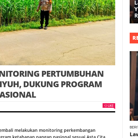
L
Y
R
R
NITORING PERTUMBUHAN
 IYUH, DUKUNG PROGRAM
ASIONAL
LIKE
BERI
 kembali melakukan monitoring perkembangan
La
ram ketahanan pangan nasional sesuai Asta Cita