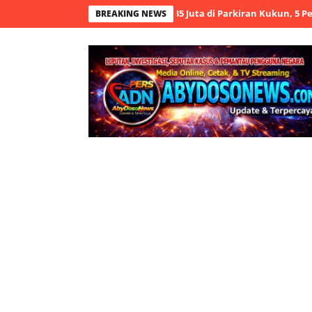
ian Besi Ulir Senilai Rp 135 Juta di Parkiran Kukun, 5 Pelaku Ditang
BREAKING NEWS