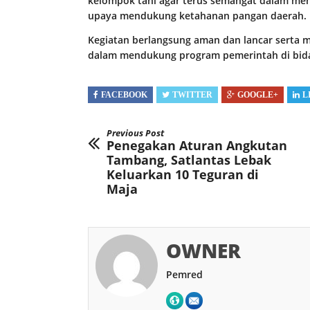
kelompok tani agar terus semangat dalam men
upaya mendukung ketahanan pangan daerah.
Kegiatan berlangsung aman dan lancar serta m
dalam mendukung program pemerintah di bida
FACEBOOK
TWITTER
GOOGLE+
L
Previous Post
Penegakan Aturan Angkutan
Tambang, Satlantas Lebak
Keluarkan 10 Teguran di
Maja
OWNER
Pemred