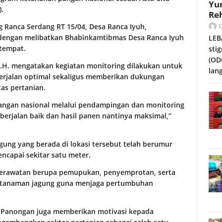
Yu
).
Reh
 Ranca Serdang RT 15/04, Desa Ranca Iyuh,
dengan melibatkan Bhabinkamtibmas Desa Ranca Iyuh
LEB
tempat.
sti
(OD
S.H. mengatakan kegiatan monitoring dilakukan untuk
lan
rjalan optimal sekaligus memberikan dukungan
as pertanian.
angan nasional melalui pendampingan dan monitoring
berjalan baik dan hasil panen nantinya maksimal,”
gung yang berada di lokasi tersebut telah berumur
ncapai sekitar satu meter.
 perawatan berupa pemupukan, penyemprotan, serta
n tanaman jagung guna menjaga pertumbuhan
k Panongan juga memberikan motivasi kepada