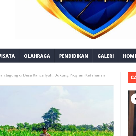
ISATA
OLAHRAGA
PENDIDIKAN
GALERI
HOM
an Jagung di Desa Ranca Iyuh, Dukung Program Ketahanan
C