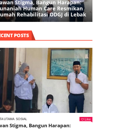
awan Stigma, Bangun Harapan:
Pencurian Be
unaniah Human Care Resmikan
Juta di Park
umah Rehabilitasi ODGJ di Lebak
Ditangkap
ECENT POSTS
Like
TA UTAMA
SOSIAL
wan Stigma, Bangun Harapan: