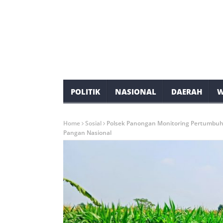
POLITIK
NASIONAL
DAERAH
W
Home
Sosial
Polsek Panongan Monitoring Pertumbuh
Pangan Nasional