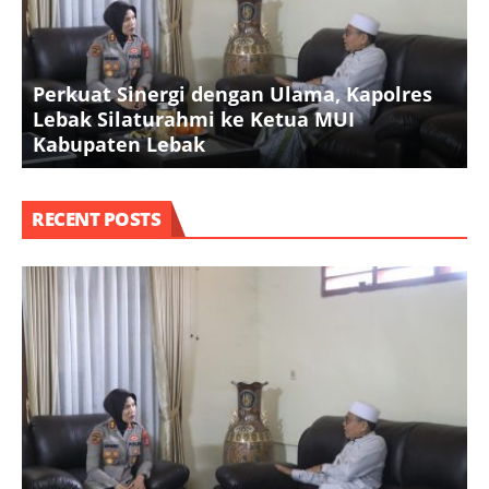
Perkuat Sinergi dengan Ulama, Kapolres
S
Lebak Silaturahmi ke Ketua MUI
K
Kabupaten Lebak
P
RECENT POSTS