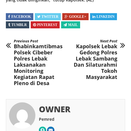
FACEBOOK
TWITTER
GOOGLE+
LINKEDIN
TUMBLR
PINTEREST
MAIL
Previous Post
Next Post
Bhabinkamtibmas
Kapolsek Lebak
Polsek Cibeber
Gedong Polres
Polres Lebak
Lebak Sambang
Laksanakan
Dan Silaturahmi
Monitoring
Tokoh
Kegiatan Rapat
Masyarakat
Pleno di Desa
OWNER
Pemred