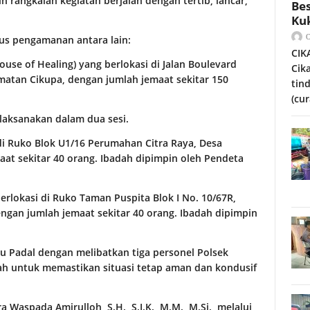
 rangkaian kegiatan berjalan dengan tertib, lancar,
Bes
Ku
us pengamanan antara lain:
CIK
ouse of Healing) yang berlokasi di Jalan Boulevard
Cik
amatan Cikupa, dengan jumlah jemaat sekitar 150
tin
(cur
laksanakan dalam dua sesi.
di Ruko Blok U1/16 Perumahan Citra Raya, Desa
at sekitar 40 orang. Ibadah dipimpin oleh Pendeta
erlokasi di Ruko Taman Puspita Blok I No. 10/67R,
engan jumlah jemaat sekitar 40 orang. Ibadah dipimpin
u Padal dengan melibatkan tiga personel Polsek
dah untuk memastikan situasi tetap aman dan kondusif
Waspada Amirulloh, S.H., S.I.K., M.M., M.Si., melalui