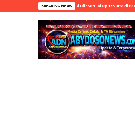
Ungkap Aksi Pencurian Besi Ulir Senilai Rp 135 Juta di Parkiran Kuku
BREAKING NEWS