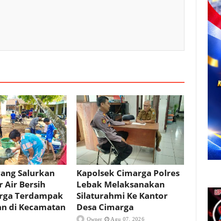
rang Salurkan
Kapolsek Cimarga Polres
r Air Bersih
Lebak Melaksanakan
rga Terdampak
Silaturahmi Ke Kantor
an di Kecamatan
Desa Cimarga
Owner
Agu 07, 2026