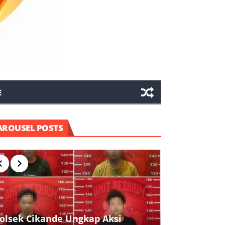
E
AROUSEL POSTS
olsek Cikande Ungkap Aksi