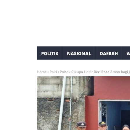
POLITIK
NASIONAL
DAERAH
W
Home
Polri
Polsek Cikupa Hadir Beri Rasa Aman bagi 