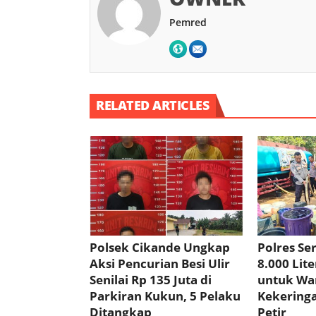
Pemred
RELATED ARTICLES
Polsek Cikande Ungkap
Polres Se
Aksi Pencurian Besi Ulir
8.000 Lite
Senilai Rp 135 Juta di
untuk Wa
Parkiran Kukun, 5 Pelaku
Kekering
Ditangkap
Petir