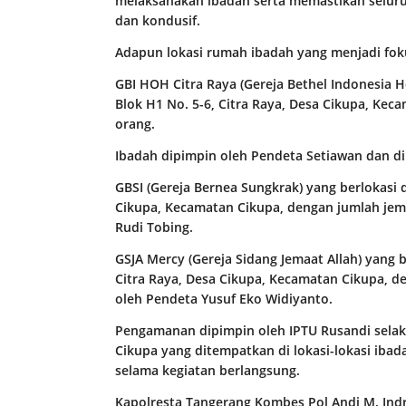
melaksanakan ibadah serta memastikan seluruh
dan kondusif.
Adapun lokasi rumah ibadah yang menjadi fok
GBI HOH Citra Raya (Gereja Bethel Indonesia H
Blok H1 No. 5-6, Citra Raya, Desa Cikupa, Kec
orang.
Ibadah dipimpin oleh Pendeta Setiawan dan di
GBSI (Gereja Bernea Sungkrak) yang berlokasi 
Cikupa, Kecamatan Cikupa, dengan jumlah jema
Rudi Tobing.
GSJA Mercy (Gereja Sidang Jemaat Allah) yang b
Citra Raya, Desa Cikupa, Kecamatan Cikupa, d
oleh Pendeta Yusuf Eko Widiyanto.
Pengamanan dipimpin oleh IPTU Rusandi selak
Cikupa yang ditempatkan di lokasi-lokasi iba
selama kegiatan berlangsung.
Kapolresta Tangerang Kombes Pol Andi M. Indra 