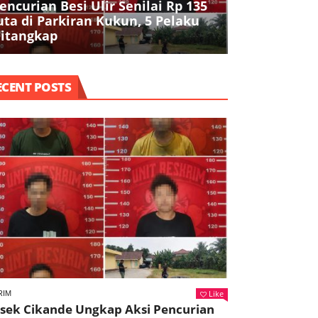
encurian Besi Ulir Senilai Rp 135
Polres Seran
uta di Parkiran Kukun, 5 Pelaku
Air Bersih 
itangkap
Kekeringan 
ECENT POSTS
Like
RIM
lsek Cikande Ungkap Aksi Pencurian