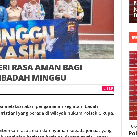
P
J
D
R
ERI RASA AMAN BAGI
T IBADAH MINGGU
LIKE
a melaksanakan pengamanan kegiatan Ibadah
ristiani yang berada di wilayah hukum Polsek Cikupa,
HUK
mberikan rasa aman dan nyaman kepada jemaat yang
Po