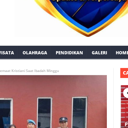
ISATA
OLAHRAGA
PENDIDIKAN
GALERI
HOM
Jemaat Kristiani Saat Ibadah Minggu
C
P