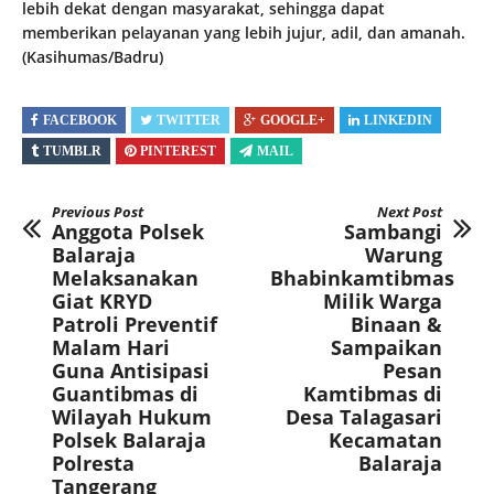
lebih dekat dengan masyarakat, sehingga dapat
memberikan pelayanan yang lebih jujur, adil, dan amanah.
(Kasihumas/Badru)
FACEBOOK
TWITTER
GOOGLE+
LINKEDIN
TUMBLR
PINTEREST
MAIL
Previous Post
Next Post
Anggota Polsek
Sambangi
Balaraja
Warung
Melaksanakan
Bhabinkamtibmas
Giat KRYD
Milik Warga
Patroli Preventif
Binaan &
Malam Hari
Sampaikan
Guna Antisipasi
Pesan
Guantibmas di
Kamtibmas di
Wilayah Hukum
Desa Talagasari
Polsek Balaraja
Kecamatan
Polresta
Balaraja
Tangerang