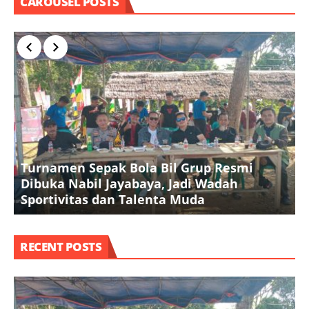
CAROUSEL POSTS
Turnamen Sepak Bola Bil Grup Resmi
Dibuka Nabil Jayabaya, Jadi Wadah
K
Sportivitas dan Talenta Muda
A
RECENT POSTS