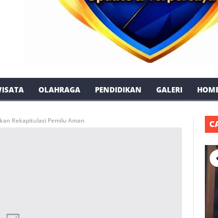
ISATA
OLAHRAGA
PENDIDIKAN
GALERI
HOM
tikan Rekapitulasi Pemilu Aman
C