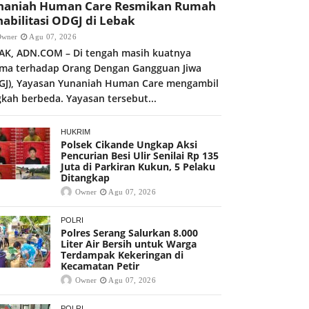
naniah Human Care Resmikan Rumah
abilitasi ODGJ di Lebak
Owner
Agu 07, 2026
AK, ADN.COM – Di tengah masih kuatnya
gma terhadap Orang Dengan Gangguan Jiwa
GJ), Yayasan Yunaniah Human Care mengambil
gkah berbeda. Yayasan tersebut...
HUKRIM
Polsek Cikande Ungkap Aksi
Pencurian Besi Ulir Senilai Rp 135
Juta di Parkiran Kukun, 5 Pelaku
Ditangkap
Owner
Agu 07, 2026
POLRI
Polres Serang Salurkan 8.000
Liter Air Bersih untuk Warga
Terdampak Kekeringan di
Kecamatan Petir
Owner
Agu 07, 2026
POLRI