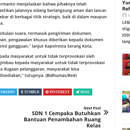
Yu
ermanto menjelaskan bahwa pihaknya telah
Reh
tikan jalannya sidang berlangsung aman dan lancar.
ar di berbagai titik strategis, baik di dalam maupun
LEB
a.
sti
itulasi suara, termasuk pengiriman dokumen,
(OD
aman, pengawalan khusus diberikan kepada dokumen
lan
nsi gangguan,” lanjut Kapolresta Serang Kota.
pada masyarakat untuk tidak terprovokasi oleh
ngimbau kepada masyarakat untuk tidak terprovokasi
 ada dugaan pelanggaran, masyarakat bisa
 disediakan,” tutupnya. (Bidhumas/Red)
INKEDIN
TUMBLR
PINTEREST
MAIL
Next Post
SDN 1 Cempaka Butuhkan
Bantuan Penambahan Ruang
Kelas