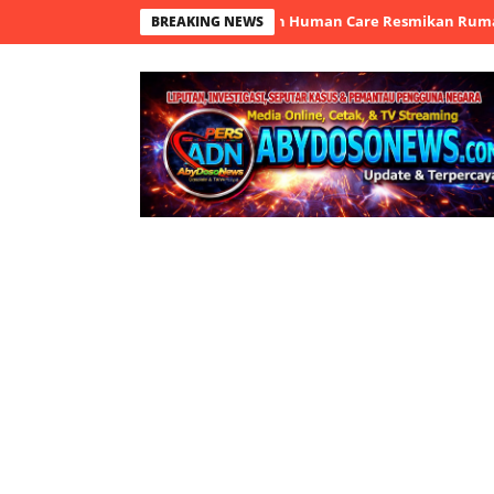
 Bangun Harapan: Yunaniah Human Care Resmikan Rumah Rehabilita
BREAKING NEWS