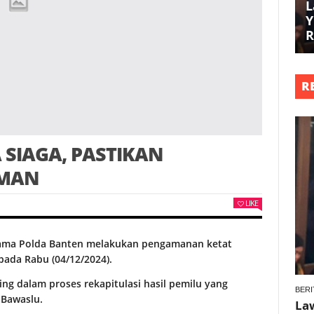
L
Y
R
R
 SIAGA, PASTIKAN
AMAN
LIKE
sama Polda Banten melakukan pengamanan ketat
pada Rabu (04/12/2024).
ng dalam proses rekapitulasi hasil pemilu yang
BERI
 Bawaslu.
La