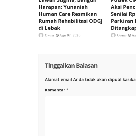
Harapan: Yunaniah
Aksi Pencu
Human Care Resmikan
Senilai Rp
Rumah Rehabilitasi ODGJ
Parkiran 
di Lebak
Ditangka
Owner
Agu 07, 2026
Owner
Ag
Tinggalkan Balasan
Alamat email Anda tidak akan dipublikasika
Komentar
*