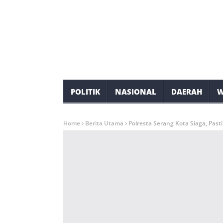
POLITIK
NASIONAL
DAERAH
W
Home
Berita Utama
Polresta Serang Kota Siaga, Pas