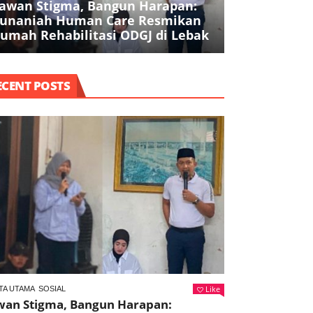
awan Stigma, Bangun Harapan:
Pencurian Be
unaniah Human Care Resmikan
Juta di Park
umah Rehabilitasi ODGJ di Lebak
Ditangkap
ECENT POSTS
Like
TA UTAMA
SOSIAL
wan Stigma, Bangun Harapan: