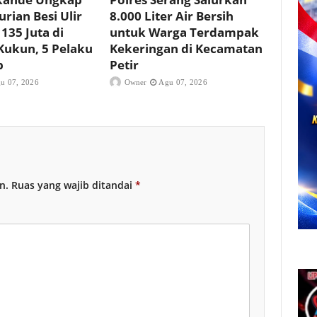
rian Besi Ulir
8.000 Liter Air Bersih
 135 Juta di
untuk Warga Terdampak
Kukun, 5 Pelaku
Kekeringan di Kecamatan
p
Petir
u 07, 2026
Owner
Agu 07, 2026
n.
Ruas yang wajib ditandai
*