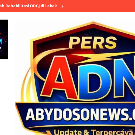
si ODGJ di Lebak
Polsek Cikande Ungkap Aksi Pencurian Besi Ulir 