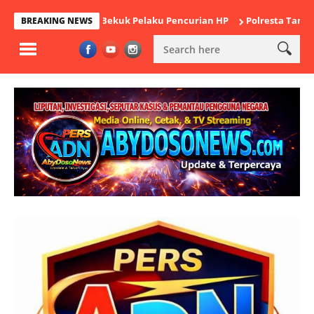
lsek Cikande Bekuk Pelaku Pencurian HP
Polresta Tangerang Sat
BREAKING NEWS