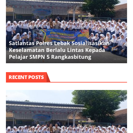
Satlantas Polres Lebak Sosialisasikan
B
Keselamatan Berlalu Lintas Kepada
T
Pelajar SMPN 5 Rangkasbitung
RECENT POSTS