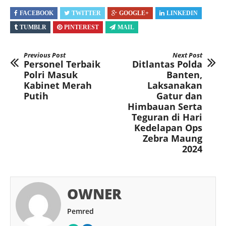
FACEBOOK
TWITTER
GOOGLE+
LINKEDIN
TUMBLR
PINTEREST
MAIL
Previous Post
Next Post
Personel Terbaik
Ditlantas Polda
Polri Masuk
Banten,
Kabinet Merah
Laksanakan
Putih
Gatur dan
Himbauan Serta
Teguran di Hari
Kedelapan Ops
Zebra Maung
2024
OWNER
Pemred