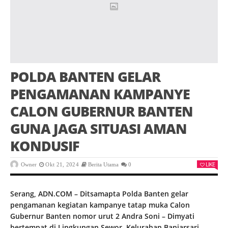
POLDA BANTEN GELAR
PENGAMANAN KAMPANYE
CALON GUBERNUR BANTEN
GUNA JAGA SITUASI AMAN
KONDUSIF
LIKE
Owner
Okt 21, 2024
Berita Utama
0
Serang, ADN.COM – Ditsamapta Polda Banten gelar
pengamanan kegiatan kampanye tatap muka Calon
Gubernur Banten nomor urut 2 Andra Soni – Dimyati
bertempat di Lingkungan Sewor, Kelurahan Banjarsari