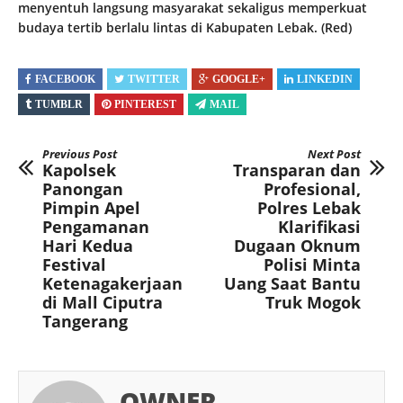
menyentuh langsung masyarakat sekaligus memperkuat
budaya tertib berlalu lintas di Kabupaten Lebak. (Red)
FACEBOOK
TWITTER
GOOGLE+
LINKEDIN
TUMBLR
PINTEREST
MAIL
Previous Post
Next Post
Kapolsek
Transparan dan
Panongan
Profesional,
Pimpin Apel
Polres Lebak
Pengamanan
Klarifikasi
Hari Kedua
Dugaan Oknum
Festival
Polisi Minta
Ketenagakerjaan
Uang Saat Bantu
di Mall Ciputra
Truk Mogok
Tangerang
OWNER