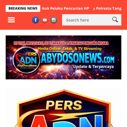
k Cikande Bekuk Pelaku Pencurian HP
Polresta Tangerang Satuk
BREAKING NEWS