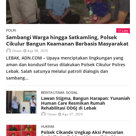
Like
POLRI
Sambangi Warga hingga Satkamling, Polsek
Cikulur Bangun Keamanan Berbasis Masyarakat
Owner
Agu 08, 2026
LEBAK, ADN.COM – Upaya menciptakan lingkungan yang
aman dan kondusif terus dilakukan Polsek Cikulur Polres
Lebak. Salah satunya melalui patroli dialogis dan
sambang...
BERITA UTAMA
SOSIAL
Lawan Stigma, Bangun Harapan: Yunaniah
Human Care Resmikan Rumah
Rehabilitasi ODGJ di Lebak
Owner
Agu 07, 2026
HUKRIM
Polsek Cikande Ungkap Aksi Pencurian