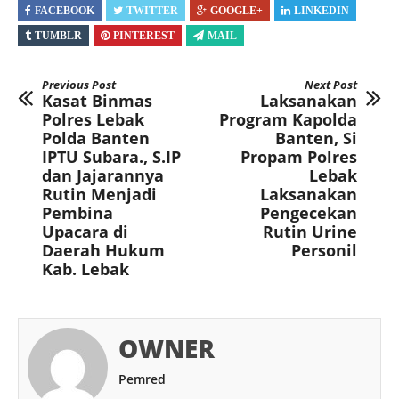
FACEBOOK
TWITTER
GOOGLE+
LINKEDIN
TUMBLR
PINTEREST
MAIL
Previous Post
Next Post
Kasat Binmas
Laksanakan
Polres Lebak
Program Kapolda
Polda Banten
Banten, Si
IPTU Subara., S.IP
Propam Polres
dan Jajarannya
Lebak
Rutin Menjadi
Laksanakan
Pembina
Pengecekan
Upacara di
Rutin Urine
Daerah Hukum
Personil
Kab. Lebak
OWNER
Pemred