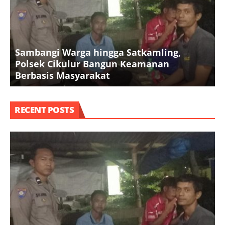
Sambangi Warga hingga Satkamling,
Polsek Cikulur Bangun Keamanan
Berbasis Masyarakat
R
RECENT POSTS