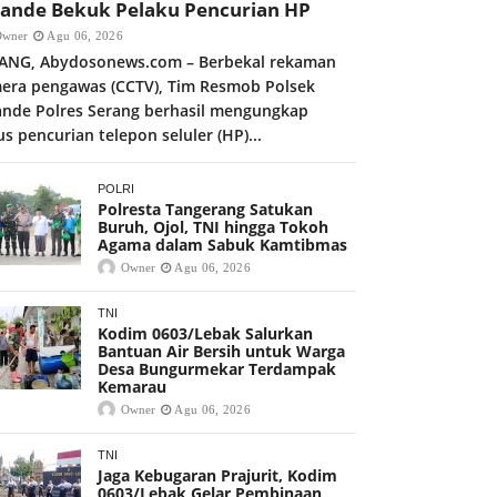
kande Bekuk Pelaku Pencurian HP
Owner
Agu 06, 2026
ANG, Abydosonews.com – Berbekal rekaman
era pengawas (CCTV), Tim Resmob Polsek
ande Polres Serang berhasil mengungkap
us pencurian telepon seluler (HP)...
POLRI
Polresta Tangerang Satukan
Buruh, Ojol, TNI hingga Tokoh
Agama dalam Sabuk Kamtibmas
Owner
Agu 06, 2026
TNI
Kodim 0603/Lebak Salurkan
Bantuan Air Bersih untuk Warga
Desa Bungurmekar Terdampak
Kemarau
Owner
Agu 06, 2026
TNI
Jaga Kebugaran Prajurit, Kodim
0603/Lebak Gelar Pembinaan