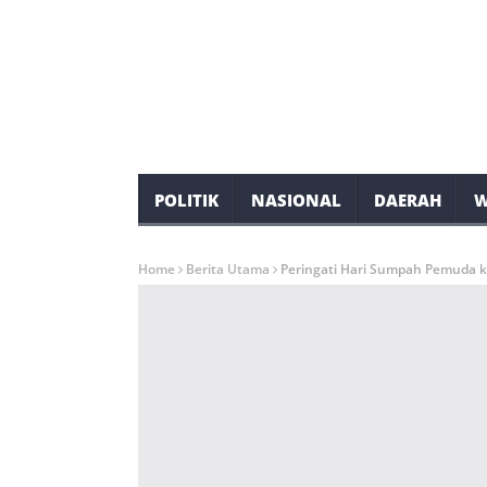
POLITIK
NASIONAL
DAERAH
W
Home
Berita Utama
Peringati Hari Sumpah Pemuda k