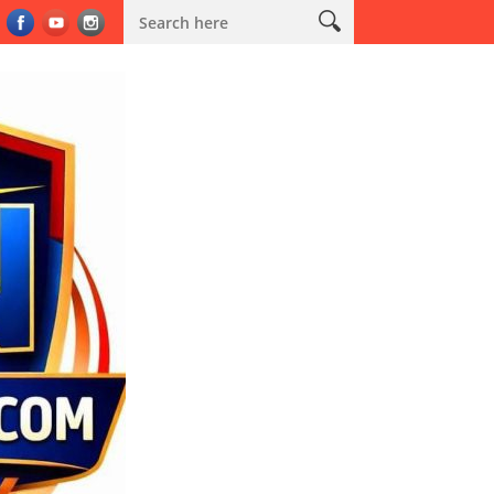
am Sabuk Kamtibmas
Kodim 0603/Lebak Salurkan Bantuan Air Be