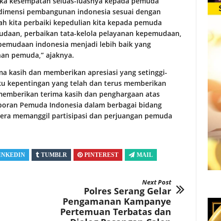
uka kesempatan seluas-luasnya kepada pemuda
h dimensi pembangunan indonesia sesuai dengan
h kita perbaiki kepedulian kita kepada pemuda
udaan, perbaikan tata-kelola pelayanan kepemudaan,
emudaan indonesia menjadi lebih baik yang
an pemuda,” ajaknya.
a kasih dan memberikan apresiasi yang setinggi-
gku kepentingan yang telah dan terus memberikan
memberikan terima kasih dan penghargaan atas
poran Pemuda Indonesia dalam berbagai bidang
era memanggil partisipasi dan perjuangan pemuda
INKEDIN
TUMBLR
PINTEREST
MAIL
Next Post
Polres Serang Gelar
Pengamanan Kampanye
Pertemuan Terbatas dan