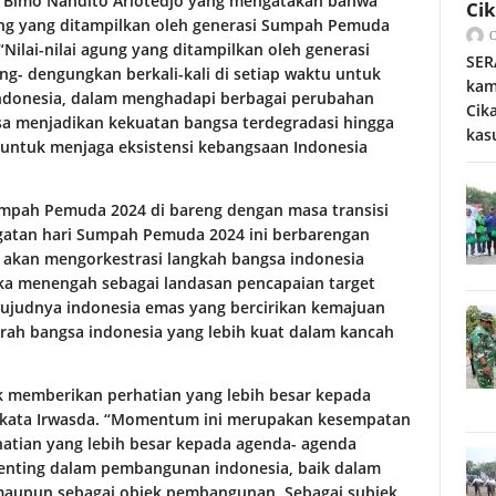
o Bimo Nandito Ariotedjo yang mengatakan bahwa
Ci
ng yang ditampilkan oleh generasi Sumpah Pemuda
Nilai-nilai agung yang ditampilkan oleh generasi
SER
g- dengungkan berkali-kali di setiap waktu untuk
kam
ndonesia, dalam menghadapi berbagai perubahan
Cik
isa menjadikan kekuatan bangsa terdegradasi hingga
kas
untuk menjaga eksistensi kebangsaan Indonesia
mpah Pemuda 2024 di bareng dengan masa transisi
gatan hari Sumpah Pemuda 2024 ini berbarengan
 akan mengorkestrasi langkah bangsa indonesia
a menengah sebagai landasan pencapaian target
ujudnya indonesia emas yang bercirikan kemajuan
prah bangsa indonesia yang lebih kuat dalam kancah
 memberikan perhatian yang lebih besar kepada
kata Irwasda. “Momentum ini merupakan kesempatan
atian yang lebih besar kepada agenda- agenda
nting dalam pembangunan indonesia, baik dalam
aupun sebagai objek pembangunan. Sebagai subjek