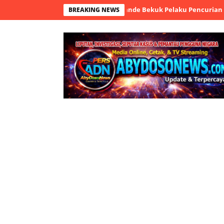
CTV, Tim Resmob Polsek Cikande Bekuk Pelaku Pencurian HP
Pol
BREAKING NEWS