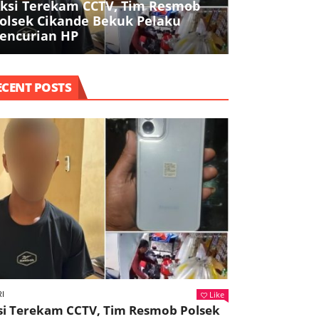
ksi Terekam CCTV, Tim Resmob
Polresta Ta
olsek Cikande Bekuk Pelaku
Buruh, Ojol,
encurian HP
Agama dala
ECENT POSTS
Like
I
si Terekam CCTV, Tim Resmob Polsek