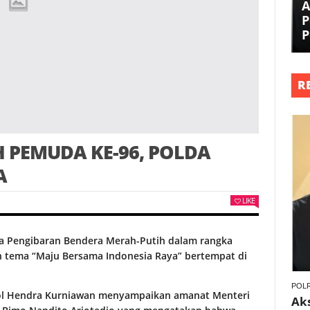
A
P
P
R
 PEMUDA KE-96, POLDA
A
LIKE
ra Pengibaran Bendera Merah-Putih dalam rangka
 tema “Maju Bersama Indonesia Raya” bertempat di
POLR
Pol Hendra Kurniawan menyampaikan amanat Menteri
Ak