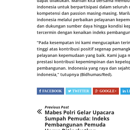
dapat dilakukan. Marilah kita bersama memb
indonesia untuk berpartisipasi dalam seluru
kompetensi dan passion masing-masing. Marila
indonesia melalui perbaikan pelayanan kepem
dan dukungan sumber daya hingga kondisi kep
tercermin dengan kenaikan indeks pembangun
“Pada kesempatan ini kami mengucapkan terim
tinggi atas kontribusi positif segenap peman
pelayanan kepemudaan yang baik. Kami juga 
prestasi kontribusi kepemimpinan dan kepelo
pembangunan. Indonesia yang raya dan sejaht
indonesia,” tutupnya (Bidhumas/Red).
FACEBOOK
TWITTER
GOOGLE+
L
Previous Post
Mabes Polri Gelar Upacara
Sumpah Pemuda: Indeks
Pembangunan Pemuda