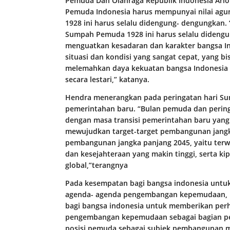
Pemuda Dan Olahraga Republik Indonesia Ari
Pemuda Indonesia harus mempunyai nilai agu
1928 ini harus selalu didengung- dengungkan. “
Sumpah Pemuda 1928 ini harus selalu didengun
menguatkan kesadaran dan karakter bangsa I
situasi dan kondisi yang sangat cepat, yang b
melemahkan daya kekuatan bangsa Indonesia 
secara lestari,” katanya.
Hendra menerangkan pada peringatan hari Su
pemerintahan baru. “Bulan pemuda dan perin
dengan masa transisi pemerintahan baru yang
mewujudkan target-target pembangunan jangk
pembangunan jangka panjang 2045, yaitu terw
dan kesejahteraan yang makin tinggi, serta ki
global,”terangnya
Pada kesempatan bagi bangsa indonesia untuk
agenda- agenda pengembangan kepemudaan, 
bagi bangsa indonesia untuk memberikan perh
pengembangan kepemudaan sebagai bagian pe
posisi pemuda sebagai subjek pembangunan m