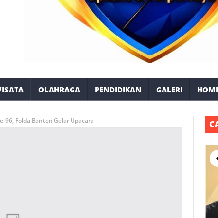
ISATA
OLAHRAGA
PENDIDIKAN
GALERI
HOM
e-96, Polda Banten Gelar Upacara
C