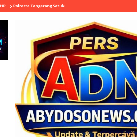
resta Tangerang Satukan Buruh, Ojol, TNI hingga Tokoh Agama dal