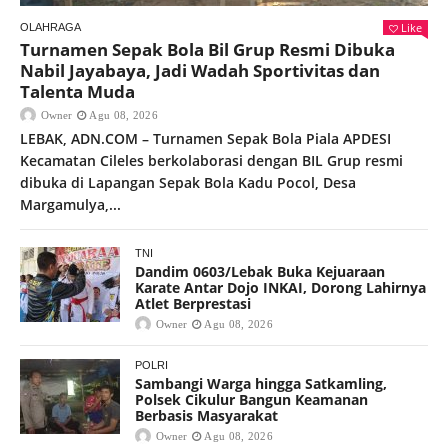
Like
OLAHRAGA
Turnamen Sepak Bola Bil Grup Resmi Dibuka
Nabil Jayabaya, Jadi Wadah Sportivitas dan
Talenta Muda
Owner
Agu 08, 2026
LEBAK, ADN.COM – Turnamen Sepak Bola Piala APDESI
Kecamatan Cileles berkolaborasi dengan BIL Grup resmi
dibuka di Lapangan Sepak Bola Kadu Pocol, Desa
Margamulya,...
TNI
Dandim 0603/Lebak Buka Kejuaraan
Karate Antar Dojo INKAI, Dorong Lahirnya
Atlet Berprestasi
Owner
Agu 08, 2026
POLRI
Sambangi Warga hingga Satkamling,
Polsek Cikulur Bangun Keamanan
Berbasis Masyarakat
Owner
Agu 08, 2026