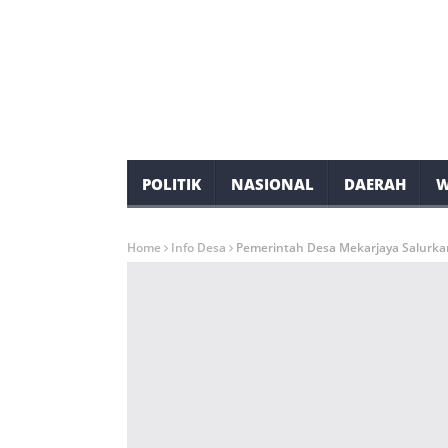
POLITIK
NASIONAL
DAERAH
W
Home
Info Desa
Pemerintah Desa Mekarjaya Salurka