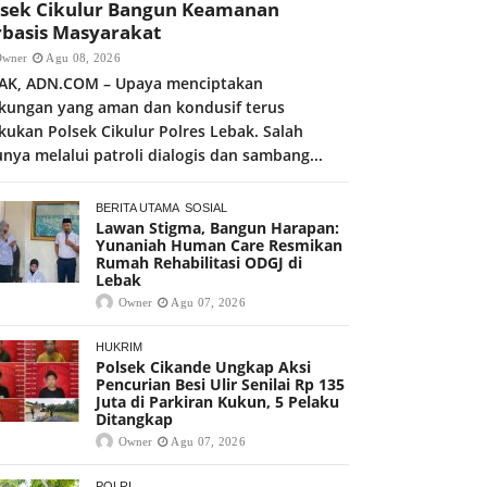
lsek Cikulur Bangun Keamanan
rbasis Masyarakat
Owner
Agu 08, 2026
AK, ADN.COM – Upaya menciptakan
gkungan yang aman dan kondusif terus
akukan Polsek Cikulur Polres Lebak. Salah
unya melalui patroli dialogis dan sambang...
BERITA UTAMA
SOSIAL
Lawan Stigma, Bangun Harapan:
Yunaniah Human Care Resmikan
Rumah Rehabilitasi ODGJ di
Lebak
Owner
Agu 07, 2026
HUKRIM
Polsek Cikande Ungkap Aksi
Pencurian Besi Ulir Senilai Rp 135
Juta di Parkiran Kukun, 5 Pelaku
Ditangkap
Owner
Agu 07, 2026
POLRI