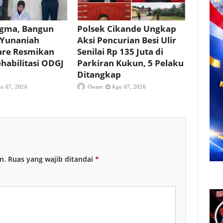
igma, Bangun
Polsek Cikande Ungkap
 Yunaniah
Aksi Pencurian Besi Ulir
re Resmikan
Senilai Rp 135 Juta di
abilitasi ODGJ
Parkiran Kukun, 5 Pelaku
Ditangkap
u 07, 2026
Owner
Agu 07, 2026
n.
Ruas yang wajib ditandai
*