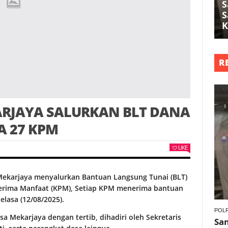
S
S
K
R
ARJAYA SALURKAN BLT DANA
A 27 KPM
LIKE
ekarjaya menyalurkan Bantuan Langsung Tunai (BLT)
nerima Manfaat (KPM), Setiap KPM menerima bantuan
elasa (12/08/2025).
POLR
a Mekarjaya dengan tertib, dihadiri oleh Sekretaris
Sa