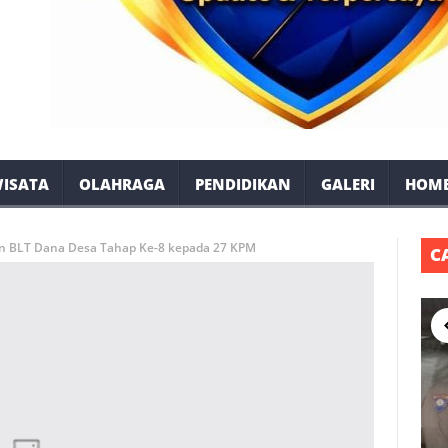
ISATA
OLAHRAGA
PENDIDIKAN
GALERI
HOM
n BLT Dana Desa Tahap Ke-8 kepada 27 KPM
C