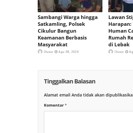
Sambangi Warga hingga
Lawan St
Satkamling, Polsek
Harapan:
Cikulur Bangun
Human Ca
Keamanan Berbasis
Rumah Reh
Masyarakat
di Lebak
Owner
Agu 08, 2026
Owner
Ag
Tinggalkan Balasan
Alamat email Anda tidak akan dipublikasika
Komentar
*