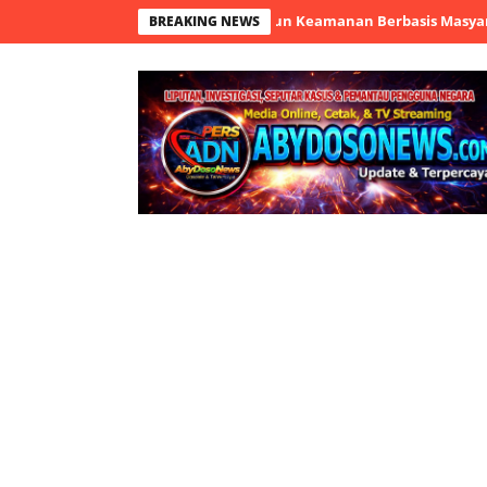
mling, Polsek Cikulur Bangun Keamanan Berbasis Masyarakat
La
BREAKING NEWS