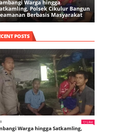
ambangi Warga hingga
Lawan Stigm
atkamling, Polsek Cikulur Bangun
Yunaniah H
eamanan Berbasis Masyarakat
Rumah Rehab
ECENT POSTS
Like
I
mbangi Warga hingga Satkamling,