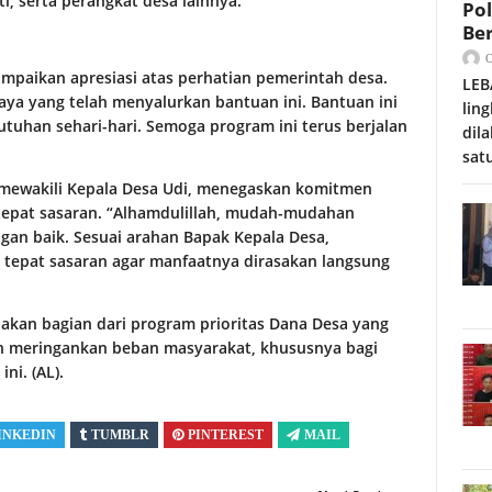
i, serta perangkat desa lainnya.
Po
Be
ampaikan apresiasi atas perhatian pemerintah desa.
LEB
ya yang telah menyalurkan bantuan ini. Bantuan ini
lin
tuhan sehari-hari. Semoga program ini terus berjalan
dil
sat
ng mewakili Kepala Desa Udi, menegaskan komitmen
epat sasaran. “Alhamdulillah, mudah-mudahan
gan baik. Sesuai arahan Bapak Kepala Desa,
 tepat sasaran agar manfaatnya dirasakan langsung
akan bagian dari program prioritas Dana Desa yang
 meringankan beban masyarakat, khususnya bagi
ni. (AL).
INKEDIN
TUMBLR
PINTEREST
MAIL