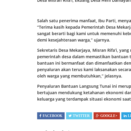
Desa Misran Rifa’i, Ekbang Desa Heni Damayant
Salah satu penerima manfaat, Ibu Parti, meny
“Terima kasih kepada Pemerintah Desa Mekarja
sangat berarti bagi kami untuk memenuhi kebu
demi kesejahteraan warga,” ujarnya.
Sekretaris Desa Mekarjaya, Misran Rifa’i, ya
pemerintah desa dalam memastikan bantuan t
bantuan ini bermanfaat dan dimanfaatkan den
penyaluran akan terus kami laksanakan secara
oleh warga yang membutuhkan,” jelasnya.
Penyaluran Bantuan Langsung Tunai ini merup
bertujuan mendukung ketahanan ekonomi dan
keluarga yang terdampak situasi ekonomi saat i
FACEBOOK
TWITTER
GOOGLE+
L