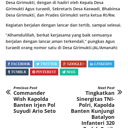
Desa Girimukti, dengan di hadiri oleh Kepala Desa
Girimukti Agus turaedi, Sekretaris Desa Kaswadi, Bhabinsa
Desa Girimukti, dan Prades Girimukti serta ketua Rt/Rw.
Kegiatan berjalan dengan lancar dan tertib, sampai selesai.
“Alhamdulillah, berkat kerjasama yang baik semuanya
berjalan dengan lancar,aman terkendali,” pungkas Agus
turaedi orang nomor satu di Desa Girimukti.(AL/Amanah)
FACEBOOK
TWITTER
GOOGLE+
LINKEDIN
TUMBLR
PINTEREST
MAIL
Previous Post
Next Post
Commander
Tingkatkan
Wish Kapolda
Sinergitas TNI-
Banten Irjen Pol
Polri, Kapolda
Suyudi Ario Seto
Banten Kunjungi
Batalyon
Infanteri 320