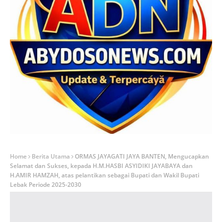
Home
Berita Utama
ORMAS JAYAGATI JAYA BANTEN, Mengucapkan
Selamat dan Sukses, kepada H.M.HASBI ASYIDIKI JAYABAYA dan
H.AMIR HAMZAH, atas pelantikan sebagai Bupati dan Wakil Bupati
Lebak Periode 2025-2030