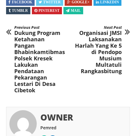
FACEBOOK
TWITTER
GOOGLE+
LINKEDIN
TUMBLR
PINTEREST
MAIL
Previous Post
Next Post
Dukung Program
Organisasi JMSI
Ketahanan
Laksanakan
Pangan
Harlah Yang Ke 5
Bhabinkamtibmas
di Pendopo
Polsek Kresek
Musium
Lakukan
Multatuli
Pendataan
Rangkasbitung
Pekarangan
Lestari Di Desa
Cibetok
OWNER
Pemred