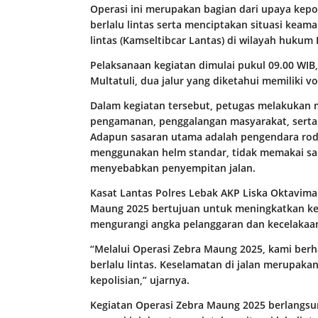
Operasi ini merupakan bagian dari upaya kep
berlalu lintas serta menciptakan situasi keam
lintas (Kamseltibcar Lantas) di wilayah hukum 
Pelaksanaan kegiatan dimulai pukul 09.00 WIB,
Multatuli, dua jalur yang diketahui memiliki v
Dalam kegiatan tersebut, petugas melakukan m
pengamanan, penggalangan masyarakat, serta 
Adapun sasaran utama adalah pengendara roda
menggunakan helm standar, tidak memakai sa
menyebabkan penyempitan jalan.
Kasat Lantas Polres Lebak AKP Liska Oktavima 
Maung 2025 bertujuan untuk meningkatkan kedi
mengurangi angka pelanggaran dan kecelakaan,
“Melalui Operasi Zebra Maung 2025, kami ber
berlalu lintas. Keselamatan di jalan merupak
kepolisian,” ujarnya.
Kegiatan Operasi Zebra Maung 2025 berlangsu