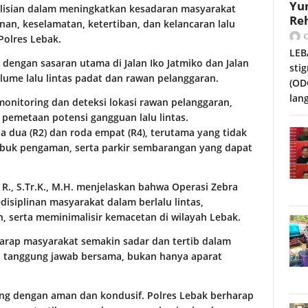
Yu
olisian dalam meningkatkan kesadaran masyarakat
Reh
anan, keselamatan, ketertiban, dan kelancaran lalu
Polres Lebak.
LEB
 dengan sasaran utama di Jalan Iko Jatmiko dan Jalan
sti
olume lalu lintas padat dan rawan pelanggaran.
(OD
lan
onitoring dan deteksi lokasi rawan pelanggaran,
pemetaan potensi gangguan lalu lintas.
 dua (R2) dan roda empat (R4), terutama yang tidak
buk pengaman, serta parkir sembarangan yang dapat
R., S.Tr.K., M.H. menjelaskan bahwa Operasi Zebra
siplinan masyarakat dalam berlalu lintas,
 serta meminimalisir kemacetan di wilayah Lebak.
harap masyarakat semakin sadar dan tertib dalam
an tanggung jawab bersama, bukan hanya aparat
ng dengan aman dan kondusif. Polres Lebak berharap