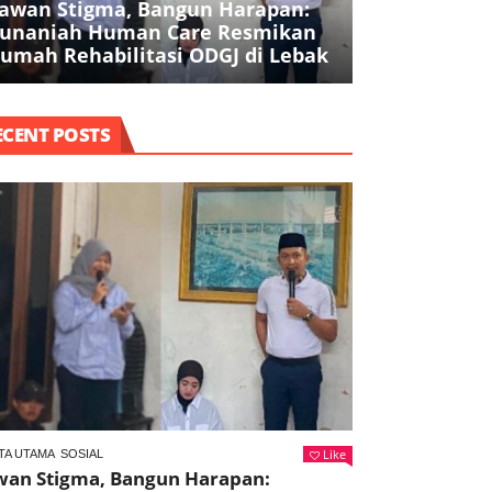
awan Stigma, Bangun Harapan:
Pencurian Be
unaniah Human Care Resmikan
Juta di Park
umah Rehabilitasi ODGJ di Lebak
Ditangkap
ECENT POSTS
Like
TA UTAMA
SOSIAL
wan Stigma, Bangun Harapan: