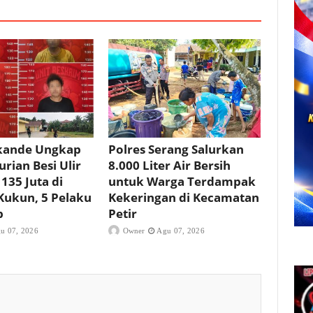
ikande Ungkap
Polres Serang Salurkan
rian Besi Ulir
8.000 Liter Air Bersih
 135 Juta di
untuk Warga Terdampak
Kukun, 5 Pelaku
Kekeringan di Kecamatan
p
Petir
u 07, 2026
Owner
Agu 07, 2026