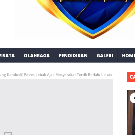
ISATA
OLAHRAGA
PENDIDIKAN
GALERI
HOM
g Kondusif, Polres Lebak Ajak Masyarakat Tertib Berlalu Lintas
C