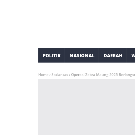
POLITIK
NASIONAL
DAERAH
W
Home
Satlantas
Operasi Zebra Maung 2025 Berlangsun