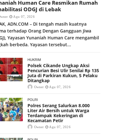
naniah Human Care Resmikan Rumah
abilitasi ODGJ di Lebak
Owner
Agu 07, 2026
AK, ADN.COM – Di tengah masih kuatnya
gma terhadap Orang Dengan Gangguan Jiwa
GJ), Yayasan Yunaniah Human Care mengambil
gkah berbeda. Yayasan tersebut...
HUKRIM
Polsek Cikande Ungkap Aksi
Pencurian Besi Ulir Senilai Rp 135
Juta di Parkiran Kukun, 5 Pelaku
Ditangkap
Owner
Agu 07, 2026
POLRI
Polres Serang Salurkan 8.000
Liter Air Bersih untuk Warga
Terdampak Kekeringan di
Kecamatan Petir
Owner
Agu 07, 2026
POLRI