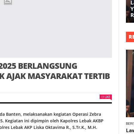
L
Y
R
R
 2025 BERLANGSUNG
AK AJAK MASYARAKAT TERTIB
LIKE
lda Banten, melaksanakan kegiatan Operasi Zebra
. Kegiatan ini dipimpin oleh Kapolres Lebak AKBP
BERI
Polres Lebak AKP Liska Oktavima R., S.Tr.K., M.H.
La