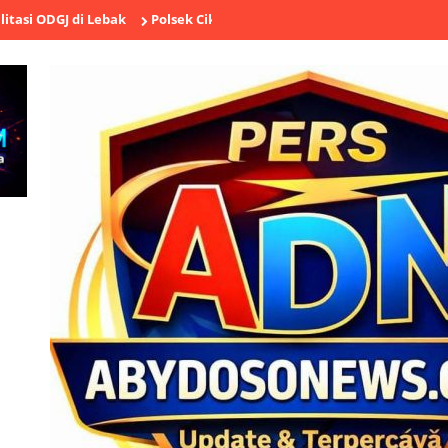
i Lebak
Polsek Cikande Ungkap Aksi Pencurian Besi Ulir Senilai R