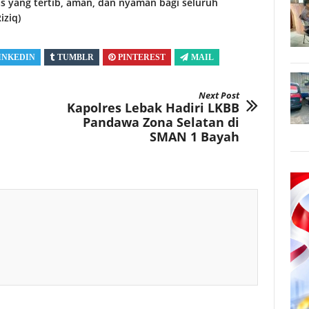
tas yang tertib, aman, dan nyaman bagi seluruh
iziq)
INKEDIN
TUMBLR
PINTEREST
MAIL
Next Post
Kapolres Lebak Hadiri LKBB
Pandawa Zona Selatan di
SMAN 1 Bayah