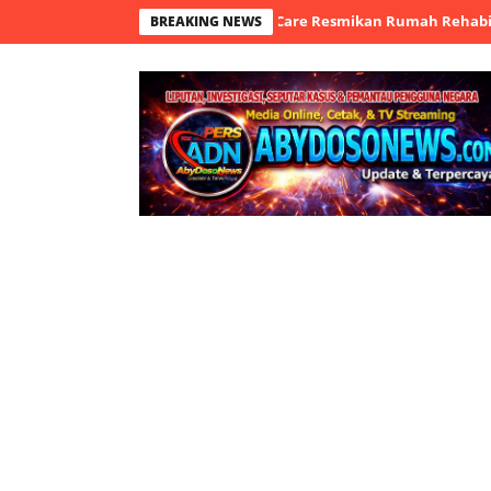
arapan: Yunaniah Human Care Resmikan Rumah Rehabilitasi ODGJ d
BREAKING NEWS