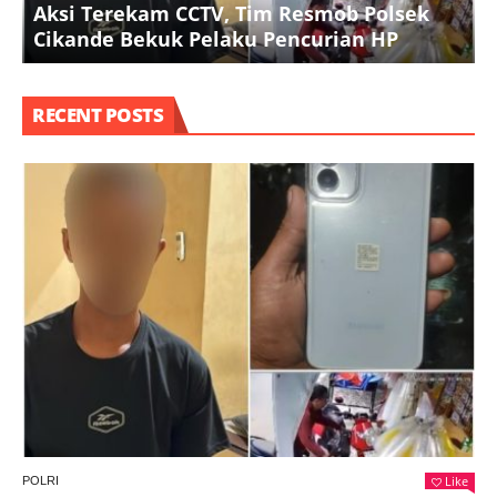
Aksi Terekam CCTV, Tim Resmob Polsek
Cikande Bekuk Pelaku Pencurian HP
RECENT POSTS
Like
POLRI