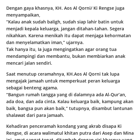
Dengan gaya khasnya, KH. Aos Al Qorni/ Ki Rengse juga
menyampaikan,
“Kalau anak sudah baligh, sudah siap lahir batin untuk
menjadi kepala keluarga, jangan ditahan-tahan. Segera
nikahkan. Karena menikah itu dapat menjaga kehormatan
dan menyelamatkan iman,” ujarnya.
Tak hanya itu, Ia juga mengingatkan agar orang tua
mendampingi dan membantu, bukan membiarkan anak
mencari jalan sendiri.
Saat menutup ceramahnya, KH.Aos Al Qorni tak lupa
mengajak jamaah untuk memperkuat peran keluarga
sebagai benteng agama.
“Bangun rumah tangga yang di dalamnya ada Al-Qur’an,
ada doa, dan ada cinta. Kalau keluarga baik, kampung akan
baik, bangsa pun akan baik,” tutupnya, disambut lantunan
shalawat dari para jamaah.
Kehadiran penceramah kondang yang akrab disapa Ki
Rengse, di acara walimatul khitan putra dari Asep dan Mina
ini, amat sangat tepat, ditambah dengan ciri khasnya yang