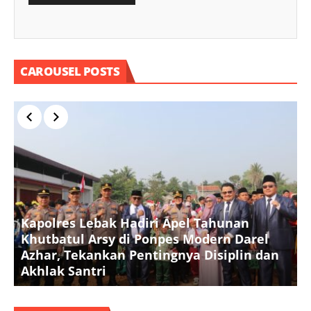
CAROUSEL POSTS
Kapolres Lebak Hadiri Apel Tahunan
Khutbatul Arsy di Ponpes Modern Darel
T
Azhar, Tekankan Pentingnya Disiplin dan
D
Akhlak Santri
S