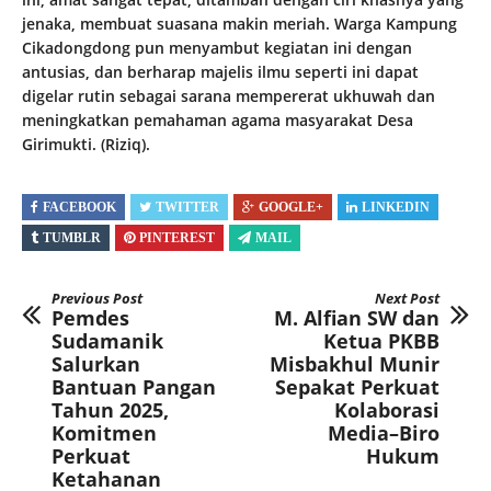
jenaka, membuat suasana makin meriah. Warga Kampung
Cikadongdong pun menyambut kegiatan ini dengan
antusias, dan berharap majelis ilmu seperti ini dapat
digelar rutin sebagai sarana mempererat ukhuwah dan
meningkatkan pemahaman agama masyarakat Desa
Girimukti. (Riziq).
FACEBOOK
TWITTER
GOOGLE+
LINKEDIN
TUMBLR
PINTEREST
MAIL
Previous Post
Next Post
Pemdes
M. Alfian SW dan
Sudamanik
Ketua PKBB
Salurkan
Misbakhul Munir
Bantuan Pangan
Sepakat Perkuat
Tahun 2025,
Kolaborasi
Komitmen
Media–Biro
Perkuat
Hukum
Ketahanan