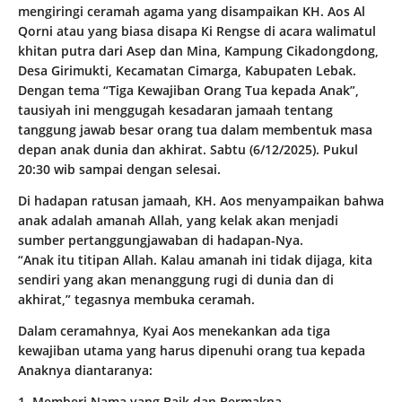
mengiringi ceramah agama yang disampaikan KH. Aos Al
Qorni atau yang biasa disapa Ki Rengse di acara walimatul
khitan putra dari Asep dan Mina, Kampung Cikadongdong,
Desa Girimukti, Kecamatan Cimarga, Kabupaten Lebak.
Dengan tema “Tiga Kewajiban Orang Tua kepada Anak”,
tausiyah ini menggugah kesadaran jamaah tentang
tanggung jawab besar orang tua dalam membentuk masa
depan anak dunia dan akhirat. Sabtu (6/12/2025). Pukul
20:30 wib sampai dengan selesai.
Di hadapan ratusan jamaah, KH. Aos menyampaikan bahwa
anak adalah amanah Allah, yang kelak akan menjadi
sumber pertanggungjawaban di hadapan-Nya.
“Anak itu titipan Allah. Kalau amanah ini tidak dijaga, kita
sendiri yang akan menanggung rugi di dunia dan di
akhirat,” tegasnya membuka ceramah.
Dalam ceramahnya, Kyai Aos menekankan ada tiga
kewajiban utama yang harus dipenuhi orang tua kepada
Anaknya diantaranya:
1. Memberi Nama yang Baik dan Bermakna