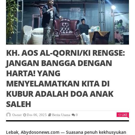
KH. AOS AL-QORNI/KI RENGSE:
JANGAN BANGGA DENGAN
HARTA! YANG
MENYELAMATKAN KITA DI
KUBUR ADALAH DOA ANAK
SALEH
LIKE
Owner
Des 06, 2025
Berita Utama
0
Lebak, Abydosonews.com — Suasana penuh kekhusyukan