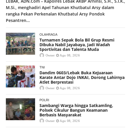
LEBAK, ADN.Com – Kapolres Lebak AKBP Arninsi, S.H., S.I.K.,
M.Si., menghadiri Apel Tahunan Khutbatul Arsy dalam
rangka Pekan Perkenalan Khutbatul Arsy Pondok
Pesantren...
OLAHRAGA
Turnamen Sepak Bola Bil Grup Resmi
Dibuka Nabil Jayabaya, Jadi Wadah
Sportivitas dan Talenta Muda
Owner
Agu 08, 2026
TNI
Dandim 0603/Lebak Buka Kejuaraan
Karate Antar Dojo INKAI, Dorong Lahirnya
Atlet Berprestasi
Owner
Agu 08, 2026
POLRI
Sambangi Warga hingga Satkamling,
Polsek Cikulur Bangun Keamanan
Berbasis Masyarakat
Owner
Agu 08, 2026