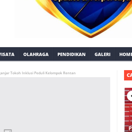
ISATA
OLAHRAGA
PENDIDIKAN
GALERI
HOM
ganjar Tokoh Inklusi Peduli Kelompok Rentan
C
P