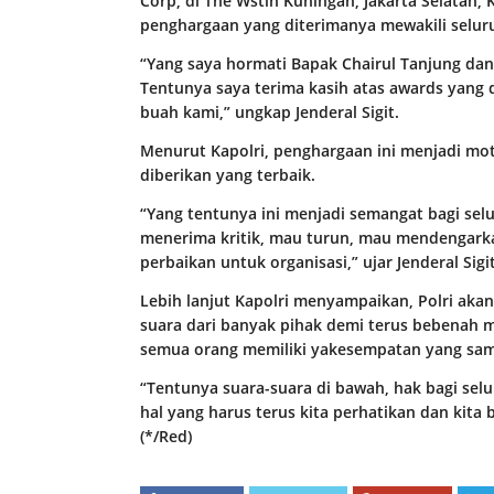
Corp, di The Wstin Kuningan, Jakarta Selatan, 
penghargaan yang diterimanya mewakili selur
“Yang saya hormati Bapak Chairul Tanjung dan
Tentunya saya terima kasih atas awards yang d
buah kami,” ungkap Jenderal Sigit.
Menurut Kapolri, penghargaan ini menjadi mot
diberikan yang terbaik.
“Yang tentunya ini menjadi semangat bagi selur
menerima kritik, mau turun, mau mendengark
perbaikan untuk organisasi,” ujar Jenderal Sigit
Lebih lanjut Kapolri menyampaikan, Polri ak
suara dari banyak pihak demi terus bebenah me
semua orang memiliki yakesempatan yang sam
“Tentunya suara-suara di bawah, hak bagi sel
hal yang harus terus kita perhatikan dan kita 
(*/Red)