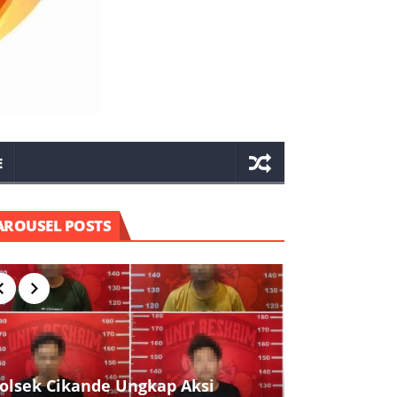
E
AROUSEL POSTS
olsek Cikande Ungkap Aksi