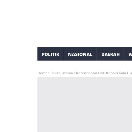
POLITIK
NASIONAL
DAERAH
W
Home
Berita Utama
Kerendahan Hati Kapolri Kala Di