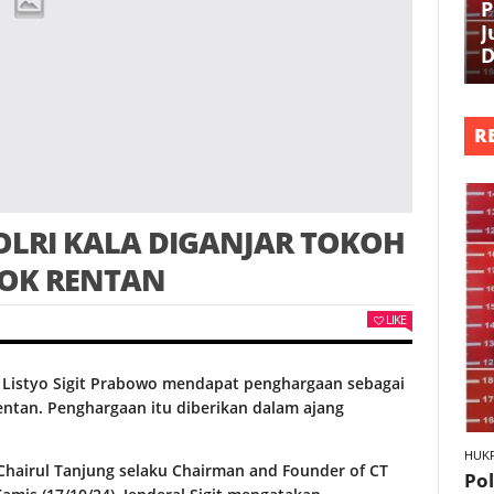
P
J
D
R
LRI KALA DIGANJAR TOKOH
POK RENTAN
LIKE
s. Listyo Sigit Prabowo mendapat penghargaan sebagai
entan. Penghargaan itu diberikan dalam ajang
HUK
Chairul Tanjung selaku Chairman and Founder of CT
Po