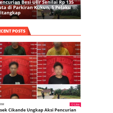
encurian Besi Ulir Senilai Rp 135
Polres Seran
uta di Parkiran Kukun, 5 Pelaku
Air Bersih 
itangkap
Kekeringan 
ECENT POSTS
Like
RIM
lsek Cikande Ungkap Aksi Pencurian