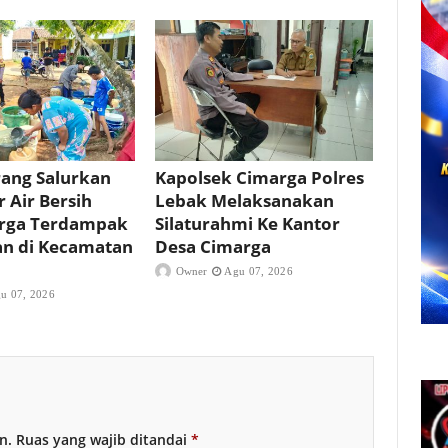
rang Salurkan
Kapolsek Cimarga Polres
r Air Bersih
Lebak Melaksanakan
rga Terdampak
Silaturahmi Ke Kantor
an di Kecamatan
Desa Cimarga
Owner
Agu 07, 2026
u 07, 2026
n.
Ruas yang wajib ditandai
*