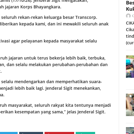
Kamis (17/10/24). Jenderal Sigit mengatakan,
Bes
uh jajaran Korps Bhayangkara.
Ku
 seluruh rekan-rekan keluarga besar Transcorp.
CIK
iberikan kepada kami, dan ini mewakili seluruh anak
Cik
tin
ivasi agar pelayanan kepada masyarakat selalu
(cur
uh jajaran untuk terus bekerja lebih baik, terbuka,
an, dan selalu melakukan perubahan-perubahan dan
.
an selalu mendengarkan dan memperhatikan suara-
njadi lebih baik lagi. Jenderal Sigit menekankan,
a.
uruh masyarakat, seluruh rakyat kita tentunya menjadi
berikan kesempatan yang sama,” jelas Jenderal Sigit.