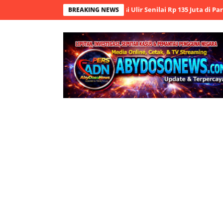
 Ungkap Aksi Pencurian Besi Ulir Senilai Rp 135 Juta di Parkiran Kuk
BREAKING NEWS