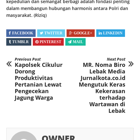
kepedulian dan semangat berbagi adalah fondasi penting
dalam membangun hubungan harmonis antara Polri dan
masyarakat. (Riziq)
FACEBOOK
TWITTER
GOOGLE+
LINKEDIN
TUMBLR
PINTEREST
MAIL
Previous Post
Next Post
Kapolsek Cikulur
MR. Noma Biro
Dorong
Lebak Media
Produktivitas
Jurnalkota.co.id
Pertanian Lewat
Mengutuk Keras
Pengecekan
Kekerasan
Jagung Warga
terhadap
Wartawan di
Lebak
OWNER