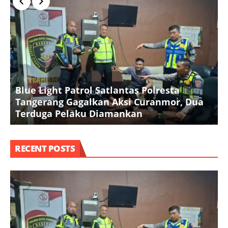
Blue Light Patrol Satlantas Polresta
K
Tangerang Gagalkan Aksi Curanmor, Dua
k
Terduga Pelaku Diamankan
RECENT POSTS