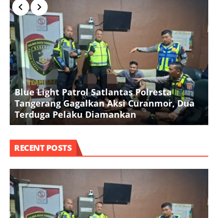
Blue Light Patrol Satlantas Polresta
K
Tangerang Gagalkan Aksi Curanmor, Dua
k
Terduga Pelaku Diamankan
RECENT POSTS