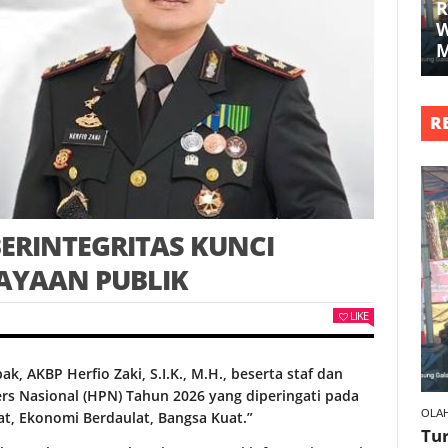
R
W
R
BERINTEGRITAS KUNCI
CAYAAN PUBLIK
LIKE
, AKBP Herfio Zaki, S.I.K., M.H., beserta staf dan
rs Nasional (HPN) Tahun 2026 yang diperingati pada
OLA
at, Ekonomi Berdaulat, Bangsa Kuat.”
Tu