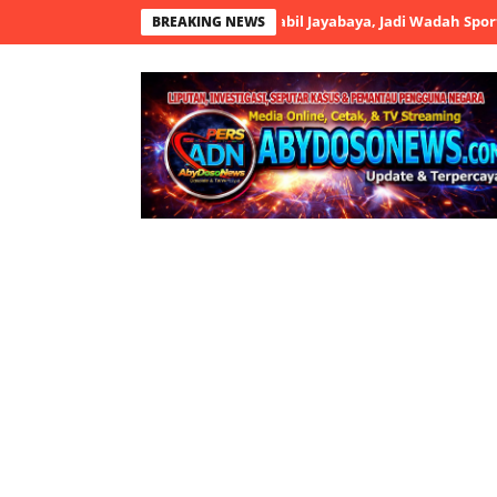
 Bil Grup Resmi Dibuka Nabil Jayabaya, Jadi Wadah Sportivitas dan 
BREAKING NEWS