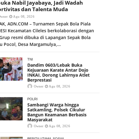
uka Nabil Jayabaya, Jadi Wadah
rtivitas dan Talenta Muda
Owner
Agu 08, 2026
AK, ADN.COM – Turnamen Sepak Bola Piala
ESI Kecamatan Cileles berkolaborasi dengan
 Grup resmi dibuka di Lapangan Sepak Bola
u Pocol, Desa Margamulya,...
TNI
Dandim 0603/Lebak Buka
Kejuaraan Karate Antar Dojo
INKAI, Dorong Lahirnya Atlet
Berprestasi
Owner
Agu 08, 2026
POLRI
Sambangi Warga hingga
Satkamling, Polsek Cikulur
Bangun Keamanan Berbasis
Masyarakat
Owner
Agu 08, 2026
BERITA UTAMA
SOSIAL