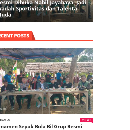
esmi Dibuka Nabil Jayabaya, Jadi
Kejuaraan K
adah Sportivitas dan Talenta
INKAI, Doron
Muda
Berprestasi
ECENT POSTS
Like
HRAGA
rnamen Sepak Bola Bil Grup Resmi