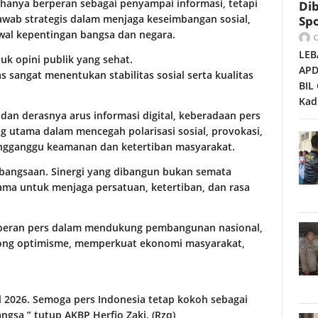
hanya berperan sebagai penyampai informasi, tetapi
Dib
jawab strategis dalam menjaga keseimbangan sosial,
Spo
al kepentingan bangsa dan negara.
LEB
uk opini publik yang sehat.
APD
s sangat menentukan stabilitas sosial serta kualitas
BIL
Kad
dan derasnya arus informasi digital, keberadaan pers
 utama dalam mencegah polarisasi sosial, provokasi,
engganggu keamanan dan ketertiban masyarakat.
ebangsaan. Sinergi yang dibangun bukan semata
ma untuk menjaga persatuan, ketertiban, dan rasa
 peran pers dalam mendukung pembangunan nasional,
ong optimisme, memperkuat ekonomi masyarakat,
 2026. Semoga pers Indonesia tetap kokoh sebagai
sa,” tutup AKBP Herfio Zaki. (Rzq)