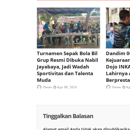
Turnamen Sepak Bola Bil
Dandim 0
Grup Resmi Dibuka Nabil
Kejuaraan
Jayabaya, Jadi Wadah
Dojo INKA
Sportivitas dan Talenta
Lahirnya 
Muda
Berpresta
Owner
Agu 08, 2026
Owner
Ag
Tinggalkan Balasan
Alamat email Anda tidak akan dipublikasika