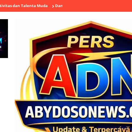
Talenta Muda
Dandim 0603/Lebak Buka Kejuaraan Karate Antar Doj