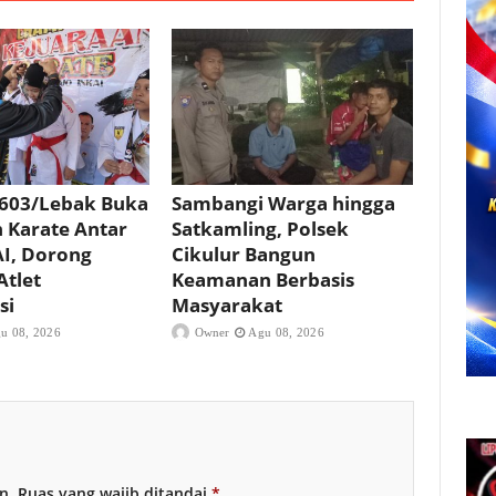
603/Lebak Buka
Sambangi Warga hingga
 Karate Antar
Satkamling, Polsek
I, Dorong
Cikulur Bangun
Atlet
Keamanan Berbasis
si
Masyarakat
u 08, 2026
Owner
Agu 08, 2026
n.
Ruas yang wajib ditandai
*