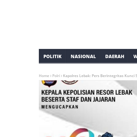
POLITIK
NASIONAL
DAERAH
W
Home
Polri
Kapolres Lebak: Pers Berintegritas Kunci 