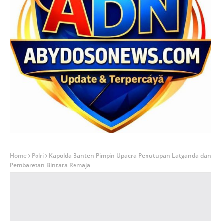
Home
Polri
Kapolda Banten Pimpin Upacra Penutupan Latganda dan
Pembaretan Bintara Remaja