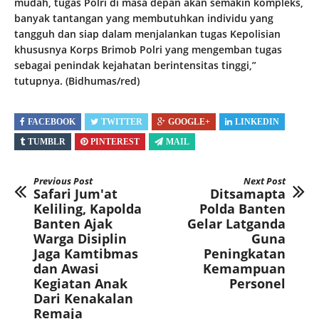
mudah, tugas Polri di masa depan akan semakin kompleks,
banyak tantangan yang membutuhkan individu yang
tangguh dan siap dalam menjalankan tugas Kepolisian
khususnya Korps Brimob Polri yang mengemban tugas
sebagai penindak kejahatan berintensitas tinggi,”
tutupnya. (Bidhumas/red)
FACEBOOK
TWITTER
GOOGLE+
LINKEDIN
TUMBLR
PINTEREST
MAIL
Previous Post
Next Post
Safari Jum'at
Ditsamapta
Keliling, Kapolda
Polda Banten
Banten Ajak
Gelar Latganda
Warga Disiplin
Guna
Jaga Kamtibmas
Peningkatan
dan Awasi
Kemampuan
Kegiatan Anak
Personel
Dari Kenakalan
Remaja