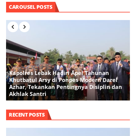
CAROUSEL POSTS
Kapolres Lebak Hadiri Apel Tahunan
Khutbatul Arsy di Ponpes Modern Darel
T
Azhar, Tekankan Pentingnya Disiplin dan
D
Akhlak Santri
S
RECENT POSTS