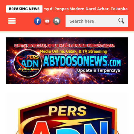
tbatul Arsy di Ponpes Modern Darel Azhar, Tekankan Pentingnya Dis
BREAKING NEWS