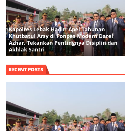
Kapolres Lebak Hadiri Apel Tahunan
Khutbatul Arsy di Ponpes Modern Darel
T
Azhar, Tekankan Pentingnya Disiplin dan
D
Akhlak Santri
S
RECENT POSTS