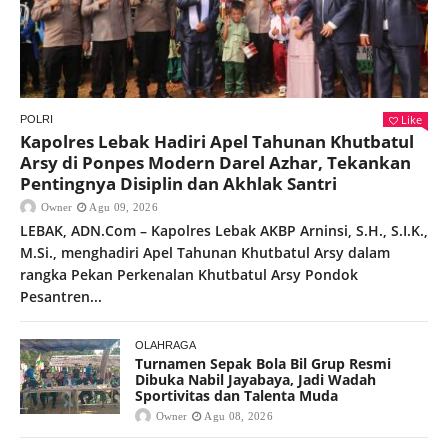
Like
POLRI
Kapolres Lebak Hadiri Apel Tahunan Khutbatul
Arsy di Ponpes Modern Darel Azhar, Tekankan
Pentingnya Disiplin dan Akhlak Santri
Owner
Agu 09, 2026
LEBAK, ADN.Com – Kapolres Lebak AKBP Arninsi, S.H., S.I.K.,
M.Si., menghadiri Apel Tahunan Khutbatul Arsy dalam
rangka Pekan Perkenalan Khutbatul Arsy Pondok
Pesantren...
OLAHRAGA
Turnamen Sepak Bola Bil Grup Resmi
Dibuka Nabil Jayabaya, Jadi Wadah
Sportivitas dan Talenta Muda
Owner
Agu 08, 2026