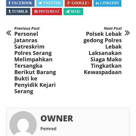
FACEBOOK
TWITTER
GOOGLE+
LINKEDIN
TUMBLR
PINTEREST
MAIL
Previous Post
Next Post
Personel
Polsek Lebak
Jatanras
gedong Polres
Satreskrim
Lebak
Polres Serang
Laksanakan
Melimpahkan
Siaga Mako
Tersangka
Tingkatkan
Berikut Barang
Kewaspadaan
Bukti ke
Penyidik Kejari
Serang
OWNER
Pemred