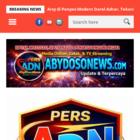
 Khutbatul Arsy di Ponpes Modern Darel Azhar, Tekankan Pentingnya 
BREAKING NEWS