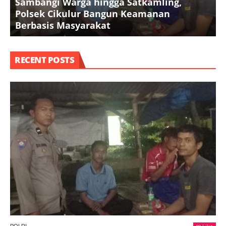
Sambangi Warga hingga Satkamling,
Polsek Cikulur Bangun Keamanan
Berbasis Masyarakat
R
RECENT POSTS
POLRI