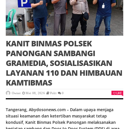
KANIT BINMAS POLSEK
PANONGAN SAMBANGI
GRAMEDIA, SOSIALISASIKAN
LAYANAN 110 DAN HIMBAUAN
KAMTIBMAS
LIKE
Owner
Mei 08, 2026
Polri
0
Tangerang, Abydosonews.com – Dalam upaya menjaga
situasi keamanan dan ketertiban masyarakat tetap
kondusif, Kanit Binmas Polsek Panongan melaksanakan
kegiatan sambang dan Door to Door System (DDS) di area