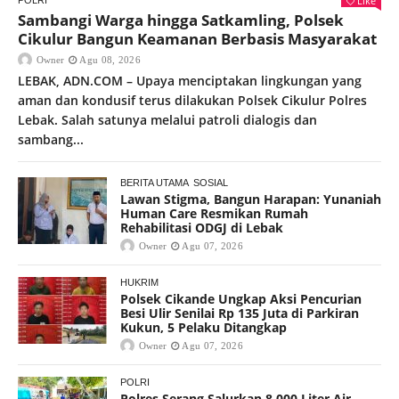
Like
Sambangi Warga hingga Satkamling, Polsek
Cikulur Bangun Keamanan Berbasis Masyarakat
Owner
Agu 08, 2026
LEBAK, ADN.COM – Upaya menciptakan lingkungan yang
aman dan kondusif terus dilakukan Polsek Cikulur Polres
Lebak. Salah satunya melalui patroli dialogis dan
sambang...
BERITA UTAMA
SOSIAL
Lawan Stigma, Bangun Harapan: Yunaniah
Human Care Resmikan Rumah
Rehabilitasi ODGJ di Lebak
Owner
Agu 07, 2026
HUKRIM
Polsek Cikande Ungkap Aksi Pencurian
Besi Ulir Senilai Rp 135 Juta di Parkiran
Kukun, 5 Pelaku Ditangkap
Owner
Agu 07, 2026
POLRI
Polres Serang Salurkan 8.000 Liter Air