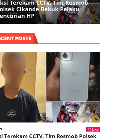
ksi Terekam CCTV, Tim Resmob
Polresta Ta
olsek Cikande Bekuk Pelaku
Buruh, Ojol,
encurian HP
Agama dala
ECENT POSTS
Like
I
si Terekam CCTV, Tim Resmob Polsek