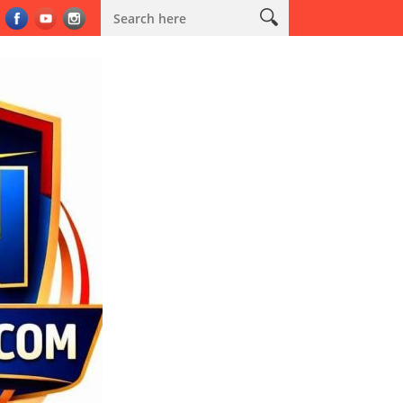
m Sabuk Kamtibmas
Kodim 0603/Lebak Salurkan Bantuan Air Ber