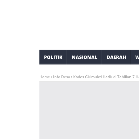
POLITIK
NASIONAL
DAERAH
W
Home
Info Desa
Kades Girimukti Hadir di Tahlilan 7 H