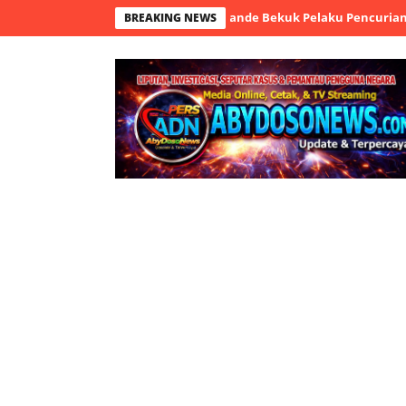
CTV, Tim Resmob Polsek Cikande Bekuk Pelaku Pencurian HP
Polr
BREAKING NEWS