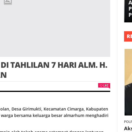
A
P
P
R
DI TAHLILAN 7 HARI ALM. H.
AN
LIKE
lan, Desa Girimukti, Kecamatan Cimarga, Kabupaten
n warga bersama keluarga besar almarhum menghadiri
POLR
Ak