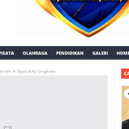
ISATA
OLAHRAGA
PENDIDIKAN
GALERI
HOM
ari Alm. H. Sayuti di Kp. Sengkolan
C