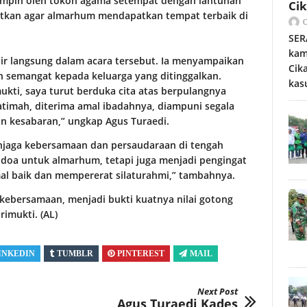
ipimpin oleh tokoh agama setempat dengan lantunan
Ci
jatkan agar almarhum mendapatkan tempat terbaik di
SER
kam
dir langsung dalam acara tersebut. Ia menyampaikan
Cik
 semangat kepada keluarga yang ditinggalkan.
kas
ukti, saya turut berduka cita atas berpulangnya
timah, diterima amal ibadahnya, diampuni segala
an kesabaran,” ungkap Agus Turaedi.
enjaga kebersamaan dan persaudaraan di tengah
i doa untuk almarhum, tetapi juga menjadi pengingat
al baik dan mempererat silaturahmi,” tambahnya.
kebersamaan, menjadi bukti kuatnya nilai gotong
rimukti. (AL)
INKEDIN
TUMBLR
PINTEREST
MAIL
Next Post
Agus Turaedi Kades