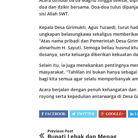
Acara dimulai ba’da Magrib hingga selesai, d
doa dan dzikir bersama. Doa-doa tulus dipan
sisi Allah SWT.
Kepala Desa Girimukti, Agus Turaedi, turut ha
ungkapan belasungkawa sekaligus memberikan
“Atas nama pribadi dan Pemerintah Desa Girim
almarhum H. Sayuti. Semoga beliau husnul kha
dosanya, serta keluarga diberikan kekuatan d
Selain itu, ia juga menekankan pentingnya m
masyarakat. “Tahlilan ini bukan hanya sebaga
bagi kita semua agar selalu memperbanyak am
Acara berjalan dengan penuh kehangatan dan 
royong serta kepedulian antarwarga di Desa Gi
FACEBOOK
TWITTER
GOOGLE+
L
Previous Post
Bupati Lebak dan Menag