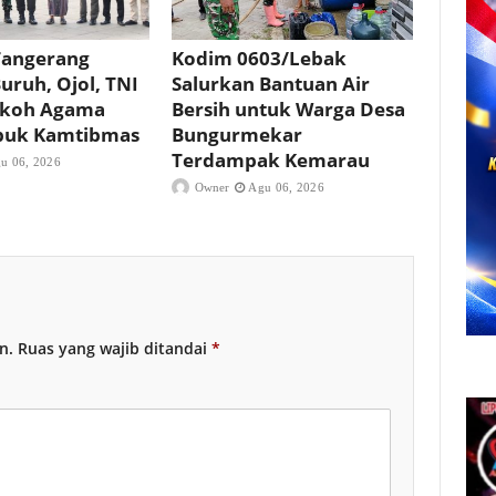
Tangerang
Kodim 0603/Lebak
uruh, Ojol, TNI
Salurkan Bantuan Air
okoh Agama
Bersih untuk Warga Desa
buk Kamtibmas
Bungurmekar
Terdampak Kemarau
u 06, 2026
Owner
Agu 06, 2026
n.
Ruas yang wajib ditandai
*