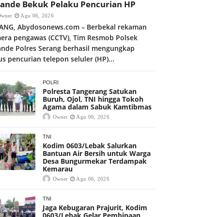
kande Bekuk Pelaku Pencurian HP
Owner
Agu 06, 2026
ANG, Abydosonews.com – Berbekal rekaman
era pengawas (CCTV), Tim Resmob Polsek
ande Polres Serang berhasil mengungkap
us pencurian telepon seluler (HP)...
POLRI
Polresta Tangerang Satukan
Buruh, Ojol, TNI hingga Tokoh
Agama dalam Sabuk Kamtibmas
Owner
Agu 06, 2026
TNI
Kodim 0603/Lebak Salurkan
Bantuan Air Bersih untuk Warga
Desa Bungurmekar Terdampak
Kemarau
Owner
Agu 06, 2026
TNI
Jaga Kebugaran Prajurit, Kodim
0603/Lebak Gelar Pembinaan