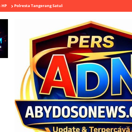
esta Tangerang Satukan Buruh, Ojol, TNI hingga Tokoh Agama dala