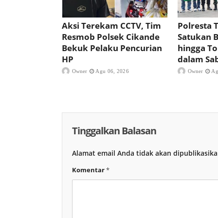
Aksi Terekam CCTV, Tim
Polresta 
Resmob Polsek Cikande
Satukan B
Bekuk Pelaku Pencurian
hingga T
HP
dalam Sa
Owner
Agu 06, 2026
Owner
Ag
Tinggalkan Balasan
Alamat email Anda tidak akan dipublikasika
Komentar
*