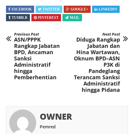
FACEBOOK
TWITTER
GOOGLE+
LINKEDIN
TUMBLR
PINTEREST
MAIL
Previous Post
Next Post
ASN/PPPK
Diduga Rangkap
Rangkap Jabatan
Jabatan dan
BPD, Ancaman
Hina Wartawan,
Sanksi
Oknum BPD–ASN
Administratif
P3K di
hingga
Pandeglang
Pemberhentian
Terancam Sanksi
Administratif
hingga Pidana
OWNER
Pemred