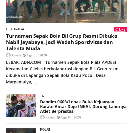
Like
OLAHRAGA
Turnamen Sepak Bola Bil Grup Resmi Dibuka
Nabil Jayabaya, Jadi Wadah Sportivitas dan
Talenta Muda
Owner
Agu 08, 2026
LEBAK, ADN.COM – Turnamen Sepak Bola Piala APDESI
Kecamatan Cileles berkolaborasi dengan BIL Grup resmi
dibuka di Lapangan Sepak Bola Kadu Pocol, Desa
Margamulya,...
TNI
Dandim 0603/Lebak Buka Kejuaraan
Karate Antar Dojo INKAI, Dorong Lahirnya
Atlet Berprestasi
Owner
Agu 08, 2026
POLRI