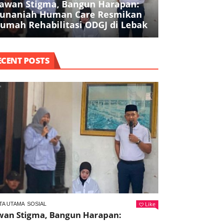
awan Stigma, Bangun Harapan:
Pencurian Be
unaniah Human Care Resmikan
Juta di Park
umah Rehabilitasi ODGJ di Lebak
Ditangkap
ECENT POSTS
Like
TA UTAMA
SOSIAL
wan Stigma, Bangun Harapan: