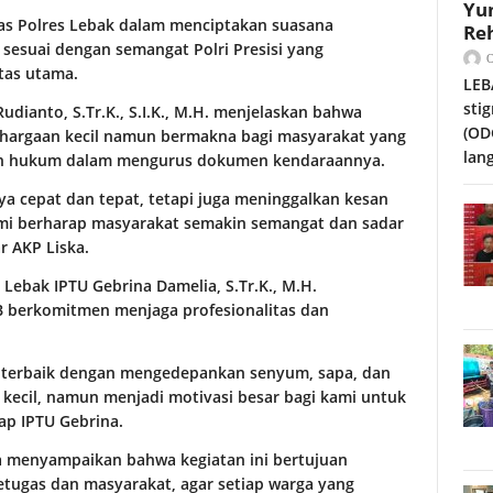
Yu
tas Polres Lebak dalam menciptakan suasana
Reh
sesuai dengan semangat Polri Presisi yang
tas utama.
LEB
sti
udianto, S.Tr.K., S.I.K., M.H. menjelaskan bahwa
(OD
hargaan kecil namun bermakna bagi masyarakat yang
lan
ran hukum dalam mengurus dokumen kendaraannya.
ya cepat dan tepat, tetapi juga meninggalkan kesan
 kami berharap masyarakat semakin semangat dan sadar
r AKP Liska.
 Lebak IPTU Gebrina Damelia, S.Tr.K., M.H.
 berkomitmen menjaga profesionalitas dan
 terbaik dengan mengedepankan senyum, sapa, dan
 kecil, namun menjadi motivasi besar bagi kami untuk
ap IPTU Gebrina.
ga menyampaikan bahwa kegiatan ini bertujuan
ugas dan masyarakat, agar setiap warga yang