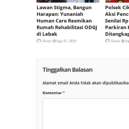
Lawan Stigma, Bangun
Polsek C
Harapan: Yunaniah
Aksi Pencu
Human Care Resmikan
Senilai Rp
Rumah Rehabilitasi ODGJ
Parkiran 
di Lebak
Ditangka
Owner
Agu 07, 2026
Owner
Ag
Tinggalkan Balasan
Alamat email Anda tidak akan dipublikasika
Komentar
*