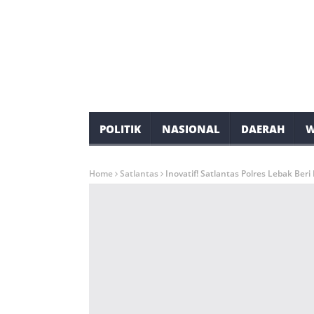
POLITIK
NASIONAL
DAERAH
W
Home
Satlantas
Inovatif! Satlantas Polres Lebak Ber