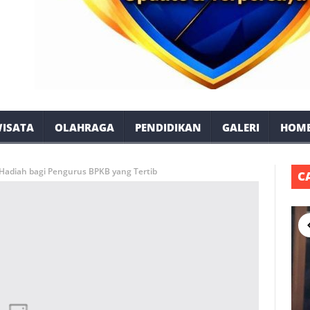
ISATA
OLAHRAGA
PENDIDIKAN
GALERI
HOM
i Hadiah bagi Pengurus BPKB yang Tertib
C