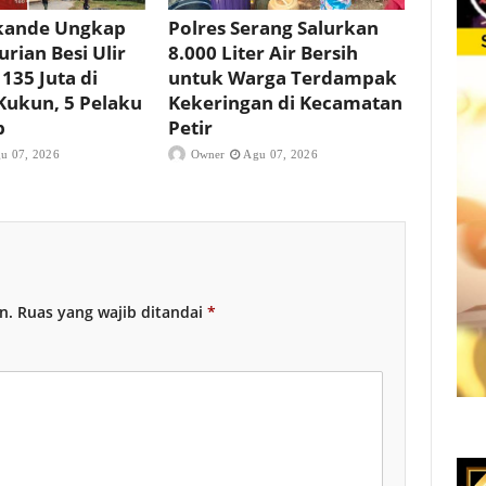
ikande Ungkap
Polres Serang Salurkan
rian Besi Ulir
8.000 Liter Air Bersih
 135 Juta di
untuk Warga Terdampak
Kukun, 5 Pelaku
Kekeringan di Kecamatan
p
Petir
u 07, 2026
Owner
Agu 07, 2026
n.
Ruas yang wajib ditandai
*