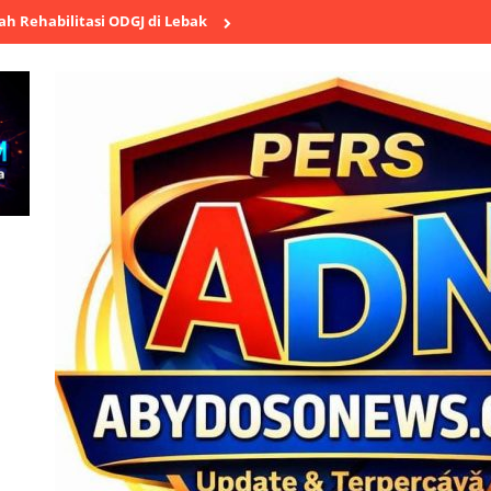
si ODGJ di Lebak
Polsek Cikande Ungkap Aksi Pencurian Besi Ulir 