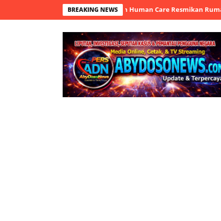
 Bangun Harapan: Yunaniah Human Care Resmikan Rumah Rehabilita
BREAKING NEWS