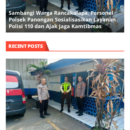
Sambangi Warga Rancakalapa, Personel
K
Polsek Panongan Sosialisasikan Layanan
T
Polisi 110 dan Ajak Jaga Kamtibmas
O
RECENT POSTS