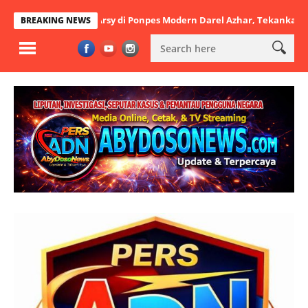
tbatul Arsy di Ponpes Modern Darel Azhar, Tekankan Pentingnya Disi
BREAKING NEWS