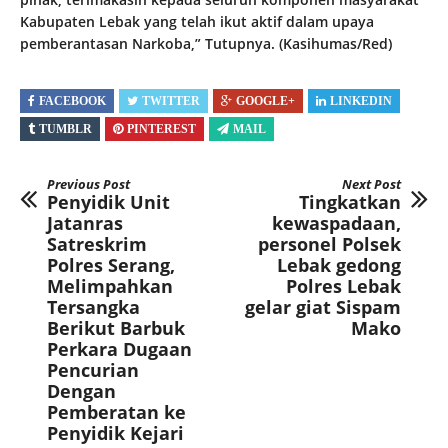
Kabupaten Lebak yang telah ikut aktif dalam upaya
pemberantasan Narkoba,” Tutupnya. (Kasihumas/Red)
FACEBOOK
TWITTER
GOOGLE+
LINKEDIN
TUMBLR
PINTEREST
MAIL
Previous Post
Next Post
Penyidik Unit
Tingkatkan
Jatanras
kewaspadaan,
Satreskrim
personel Polsek
Polres Serang,
Lebak gedong
Melimpahkan
Polres Lebak
Tersangka
gelar giat Sispam
Berikut Barbuk
Mako
Perkara Dugaan
Pencurian
Dengan
Pemberatan ke
Penyidik Kejari