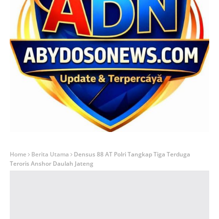
Home
Berita Utama
Densus 88 AT Polri Tangkap Tiga Terduga
Teroris Anshor Daulah Jateng