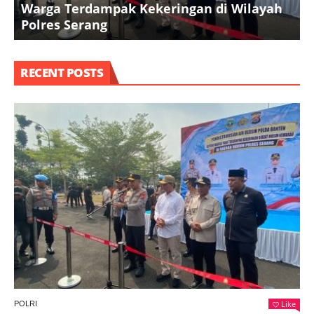
Warga Terdampak Kekeringan di Wilayah
L
Polres Serang
RECENT POSTS
Like
POLRI