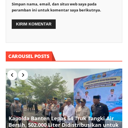
Simpan nama, email, dan situs web saya pada
peramban ini untuk komentar saya berikutnya.
CAROUSEL POSTS
Kapolda Banten Lepas 64 Truk Tangki Air
Bersih, 502.000 Liter Didistribusikan untuk
P