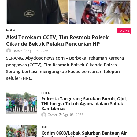
Like
POLRI
Aksi Terekam CCTV, Tim Resmob Polsek
Cikande Bekuk Pelaku Pencurian HP
Owner
Agu 06, 2026
SERANG, Abydosonews.com – Berbekal rekaman kamera
pengawas (CCTV), Tim Resmob Polsek Cikande Polres
Serang berhasil mengungkap kasus pencurian telepon
seluler (HP)...
POLRI
Polresta Tangerang Satukan Buruh, Ojol,
TNI hingga Tokoh Agama dalam Sabuk
Kamtibmas
Owner
Agu 06, 2026
TNI
Kodim 0603/Lebak Salurkan Bantuan Air