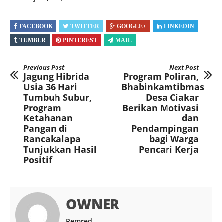
FACEBOOK
TWITTER
GOOGLE+
LINKEDIN
TUMBLR
PINTEREST
MAIL
Previous Post
Next Post
Jagung Hibrida
Program Poliran,
Usia 36 Hari
Bhabinkamtibmas
Tumbuh Subur,
Desa Ciakar
Program
Berikan Motivasi
Ketahanan
dan
Pangan di
Pendampingan
Rancakalapa
bagi Warga
Tunjukkan Hasil
Pencari Kerja
Positif
OWNER
Pemred