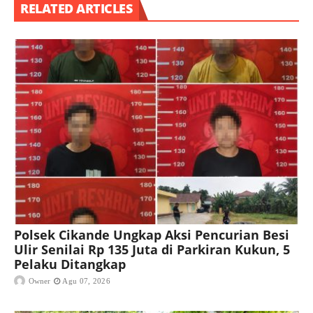
RELATED ARTICLES
Polsek Cikande Ungkap Aksi Pencurian Besi
Ulir Senilai Rp 135 Juta di Parkiran Kukun, 5
Pelaku Ditangkap
Owner
Agu 07, 2026