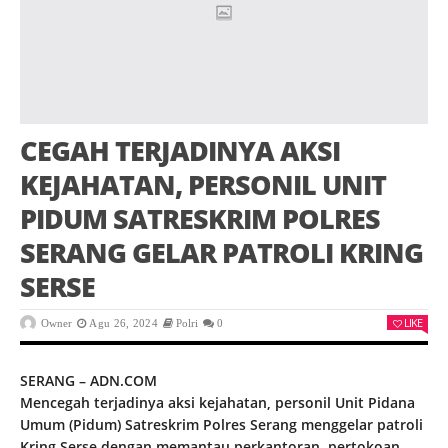
CEGAH TERJADINYA AKSI
KEJAHATAN, PERSONIL UNIT
PIDUM SATRESKRIM POLRES
SERANG GELAR PATROLI KRING
SERSE
LIKE
Owner
Agu 26, 2024
Polri
0
SERANG – ADN.COM
Mencegah terjadinya aksi kejahatan, personil Unit Pidana
Umum (Pidum) Satreskrim Polres Serang menggelar patroli
Kring Serse dengan memantau perkantoran, pertokoan