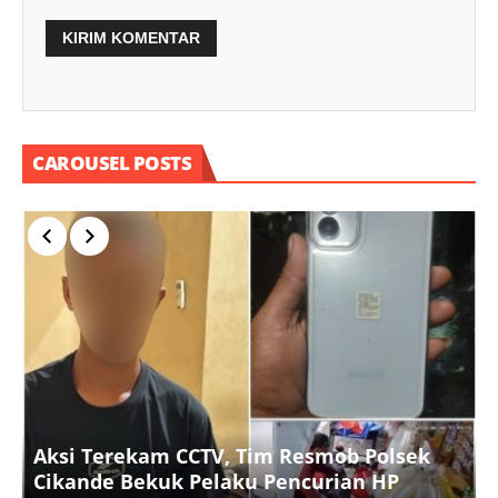
CAROUSEL POSTS
P
Aksi Terekam CCTV, Tim Resmob Polsek
Cikande Bekuk Pelaku Pencurian HP