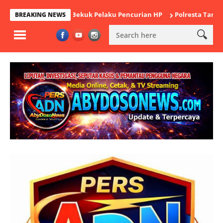
 Cikande Bekuk Pelaku Pencurian HP
Polresta Tangerang Satuka
BREAKING NEWS