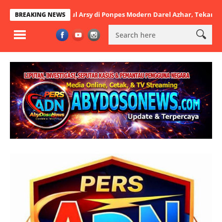
 Khutbatul Arsy di Ponpes Modern Darel Azhar, Tekankan Pentingnya 
BREAKING NEWS