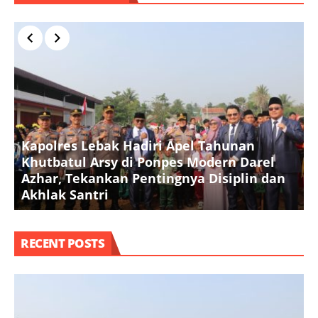
Kapolres Lebak Hadiri Apel Tahunan
Khutbatul Arsy di Ponpes Modern Darel
T
Azhar, Tekankan Pentingnya Disiplin dan
D
Akhlak Santri
S
RECENT POSTS