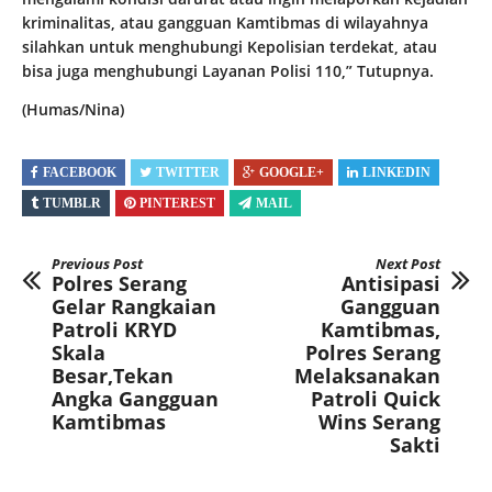
kriminalitas, atau gangguan Kamtibmas di wilayahnya
silahkan untuk menghubungi Kepolisian terdekat, atau
bisa juga menghubungi Layanan Polisi 110,” Tutupnya.
(Humas/Nina)
FACEBOOK
TWITTER
GOOGLE+
LINKEDIN
TUMBLR
PINTEREST
MAIL
Previous Post
Next Post
Polres Serang
Antisipasi
Gelar Rangkaian
Gangguan
Patroli KRYD
Kamtibmas,
Skala
Polres Serang
Besar,Tekan
Melaksanakan
Angka Gangguan
Patroli Quick
Kamtibmas
Wins Serang
Sakti