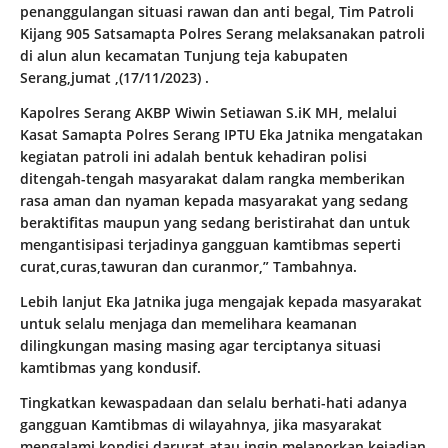
penanggulangan situasi rawan dan anti begal, Tim Patroli
Kijang 905 Satsamapta Polres Serang melaksanakan patroli
di alun alun kecamatan Tunjung teja kabupaten
Serang,jumat ,(17/11/2023) .
Kapolres Serang AKBP Wiwin Setiawan S.iK MH, melalui
Kasat Samapta Polres Serang IPTU Eka Jatnika mengatakan
kegiatan patroli ini adalah bentuk kehadiran polisi
ditengah-tengah masyarakat dalam rangka memberikan
rasa aman dan nyaman kepada masyarakat yang sedang
beraktifitas maupun yang sedang beristirahat dan untuk
mengantisipasi terjadinya gangguan kamtibmas seperti
curat,curas,tawuran dan curanmor,” Tambahnya.
Lebih lanjut Eka Jatnika juga mengajak kepada masyarakat
untuk selalu menjaga dan memelihara keamanan
dilingkungan masing masing agar terciptanya situasi
kamtibmas yang kondusif.
Tingkatkan kewaspadaan dan selalu berhati-hati adanya
gangguan Kamtibmas di wilayahnya, jika masyarakat
mengalami kondisi darurat atau ingin melaporkan kejadian