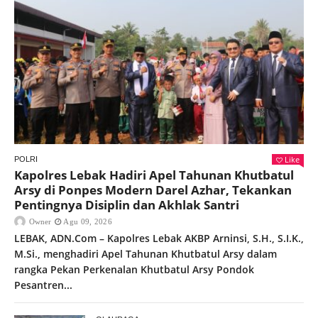
Like
POLRI
Kapolres Lebak Hadiri Apel Tahunan Khutbatul
Arsy di Ponpes Modern Darel Azhar, Tekankan
Pentingnya Disiplin dan Akhlak Santri
Owner
Agu 09, 2026
LEBAK, ADN.Com – Kapolres Lebak AKBP Arninsi, S.H., S.I.K.,
M.Si., menghadiri Apel Tahunan Khutbatul Arsy dalam
rangka Pekan Perkenalan Khutbatul Arsy Pondok
Pesantren...