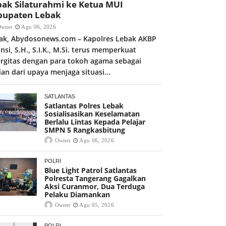
bak Silaturahmi ke Ketua MUI
bupaten Lebak
Owner
Agu 06, 2026
ak, Abydosonews.com – Kapolres Lebak AKBP
nsi, S.H., S.I.K., M.Si. terus memperkuat
ergitas dengan para tokoh agama sebagai
ian dari upaya menjaga situasi...
SATLANTAS
Satlantas Polres Lebak
Sosialisasikan Keselamatan
Berlalu Lintas Kepada Pelajar
SMPN 5 Rangkasbitung
Owner
Agu 06, 2026
POLRI
Blue Light Patrol Satlantas
Polresta Tangerang Gagalkan
Aksi Curanmor, Dua Terduga
Pelaku Diamankan
Owner
Agu 05, 2026
POLRI