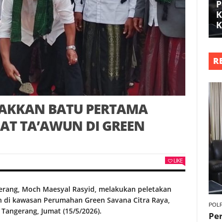
P
K
K
R
TAKKAN BATU PERTAMA
AT TA’AWUN DI GREEN
LIKE
rang, Moch Maesyal Rasyid, melakukan peletakan
 di kawasan Perumahan Green Savana Citra Raya,
POLR
Tangerang, Jumat (15/5/2026).
Per