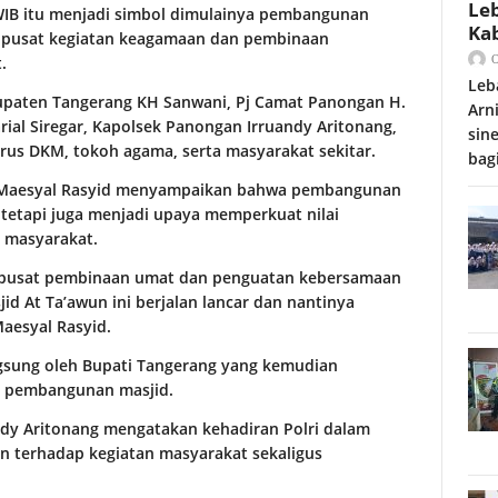
Le
 WIB itu menjadi simbol dimulainya pembangunan
Ka
 pusat kegiatan keagamaan dan pembinaan
.
Leb
bupaten Tangerang KH Sanwani, Pj Camat Panongan H.
Arni
rial Siregar, Kapolsek Panongan Irruandy Aritonang,
sin
urus DKM, tokoh agama, serta masyarakat sekitar.
bag
 Maesyal Rasyid menyampaikan bahwa pembangunan
tetapi juga menjadi upaya memperkuat nilai
 masyarakat.
us pusat pembinaan umat dan penguatan kebersamaan
 At Ta’awun ini berjalan lancar dan nantinya
aesyal Rasyid.
ngsung oleh Bupati Tangerang yang kemudian
i pembangunan masjid.
ndy Aritonang mengatakan kehadiran Polri dalam
 terhadap kegiatan masyarakat sekaligus