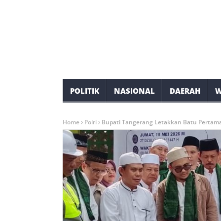
POLITIK
NASIONAL
DAERAH
W
Home
Polri
Bupati Tangerang Letakkan Batu Pertama