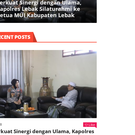
erkuat Sinergi dengan Ulama,
Sosialisasi
apolres Lebak Silaturahmi ke
Berlalu Lint
etua MUI Kabupaten Lebak
SMPN 5 Ran
ECENT POSTS
Like
I
kuat Sinergi dengan Ulama, Kapolres