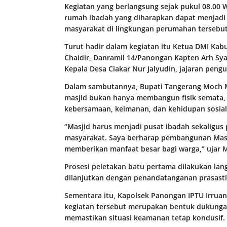
Kegiatan yang berlangsung sejak pukul 08.00
rumah ibadah yang diharapkan dapat menjadi
masyarakat di lingkungan perumahan tersebut
Turut hadir dalam kegiatan itu Ketua DMI Ka
Chaidir, Danramil 14/Panongan Kapten Arh Sya
Kepala Desa Ciakar Nur Jalyudin, jajaran peng
Dalam sambutannya, Bupati Tangerang Moch
masjid bukan hanya membangun fisik semata, 
kebersamaan, keimanan, dan kehidupan sosial
“Masjid harus menjadi pusat ibadah sekalig
masyarakat. Saya berharap pembangunan Masjid
memberikan manfaat besar bagi warga,” ujar M
Prosesi peletakan batu pertama dilakukan la
dilanjutkan dengan penandatanganan prasast
Sementara itu, Kapolsek Panongan IPTU Irrua
kegiatan tersebut merupakan bentuk dukungan
memastikan situasi keamanan tetap kondusif.