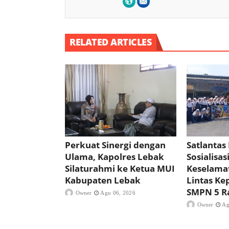
RELATED ARTICLES
Perkuat Sinergi dengan
Satlantas
Ulama, Kapolres Lebak
Sosialisas
Silaturahmi ke Ketua MUI
Keselamat
Kabupaten Lebak
Lintas Ke
SMPN 5 R
Owner
Agu 06, 2026
Owner
Ag