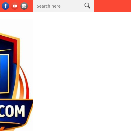
t Patrol Satlantas Polresta Tangerang Gagalkan Aksi Curanmor, Dua