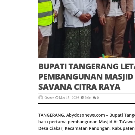
BUPATI TANGERANG LE
PEMBANGUNAN MASJID 
SAVANA CITRA RAYA
Owner
Mei 15, 2026
Polri
0
TANGERANG, Abydosonews.com – Bupati Tange
batu pertama pembangunan Masjid At Ta’awun
Desa Ciakar, Kecamatan Panongan, Kabupaten 