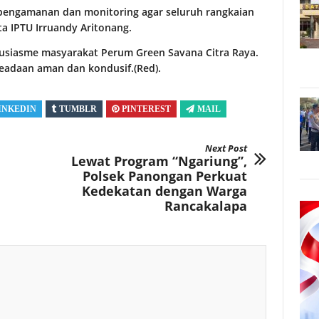
pengamanan dan monitoring agar seluruh rangkaian
ata IPTU Irruandy Aritonang.
usiasme masyarakat Perum Green Savana Citra Raya.
keadaan aman dan kondusif.(Red).
INKEDIN
TUMBLR
PINTEREST
MAIL
Next Post
Lewat Program “Ngariung”,
Polsek Panongan Perkuat
Kedekatan dengan Warga
Rancakalapa