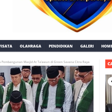
ISATA
OLAHRAGA
PENDIDIKAN
GALERI
HOM
 Pembangunan Masjid At Ta’awun di Green Savana Citra Raya
C