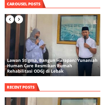
CAROUSEL POSTS
Lawan Stigma, Bangun Harapan: Yunaniah
P
Human Care Resmikan Rumah
B
Rehabilitasi ODGJ di Lebak
K
RECENT POSTS