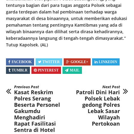
tentunya bagian dari para tugas anggota Polsek sebagai
garda terdepan dalam hal pembinaan terhadap warga
masyarakat di desa binaannya, untuk memberikan edukasi
pemahaman tentang pentingnya Kamtibmas yang ada di
wilayah binaannya dan dilihat serta dirasa kehadirannya,
keberadaannya langsung di tengah-tengah dimasyarakat.”
Tutup Kapolsek. (AL)
FACEBOOK
TWITTER
GOOGLE+
LINKEDIN
TUMBLR
PINTEREST
MAIL
Previous Post
Next Post
Kasat Reskrim
Patroli Dini Hari
Polres Serang
Polsek Lebak
Beserta Personel
gedong Polres
Gakumdu
Lebak Sasar
Menghadiri
Wilayah
Rapat Fasilitasi
Pertokoan
Sentra di Hotel