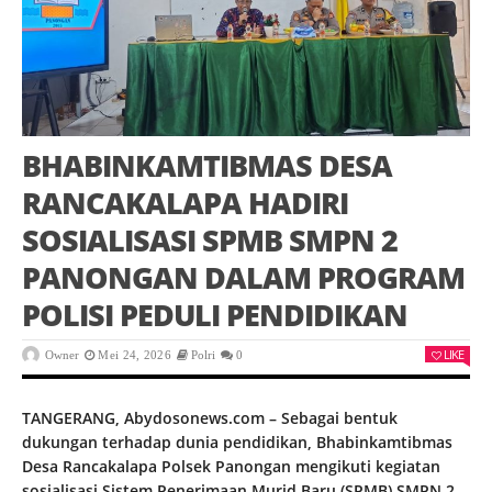
BHABINKAMTIBMAS DESA
RANCAKALAPA HADIRI
SOSIALISASI SPMB SMPN 2
PANONGAN DALAM PROGRAM
POLISI PEDULI PENDIDIKAN
LIKE
Owner
Mei 24, 2026
Polri
0
TANGERANG, Abydosonews.com – Sebagai bentuk
dukungan terhadap dunia pendidikan, Bhabinkamtibmas
Desa Rancakalapa Polsek Panongan mengikuti kegiatan
sosialisasi Sistem Penerimaan Murid Baru (SPMB) SMPN 2