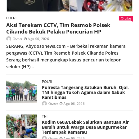
Like
POLRI
Aksi Terekam CCTV, Tim Resmob Polsek
Cikande Bekuk Pelaku Pencurian HP
Owner
Agu 06, 2026
SERANG, Abydosonews.com – Berbekal rekaman kamera
pengawas (CCTV), Tim Resmob Polsek Cikande Polres
Serang berhasil mengungkap kasus pencurian telepon
seluler (HP)...
POLRI
Polresta Tangerang Satukan Buruh, Ojol,
TNI hingga Tokoh Agama dalam Sabuk
Kamtibmas
Owner
Agu 06, 2026
TNI
Kodim 0603/Lebak Salurkan Bantuan Air
Bersih untuk Warga Desa Bungurmekar
Terdampak Kemarau
Owner
Agu 06, 2026