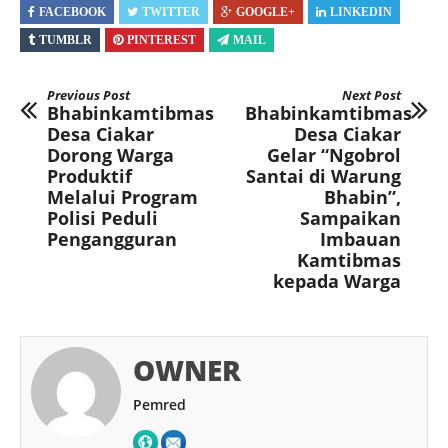
FACEBOOK
TWITTER
GOOGLE+
LINKEDIN
TUMBLR
PINTEREST
MAIL
Previous Post
Next Post
Bhabinkamtibmas
Bhabinkamtibmas
Desa Ciakar
Desa Ciakar
Dorong Warga
Gelar “Ngobrol
Produktif
Santai di Warung
Melalui Program
Bhabin”,
Polisi Peduli
Sampaikan
Pengangguran
Imbauan
Kamtibmas
kepada Warga
OWNER
Pemred