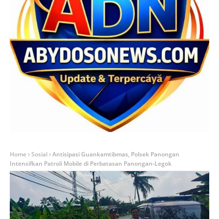
Home
Sosial
Antisipasi Guankamtibmas, Polsek Panongan
Intensifkan Patroli Mobile di Perbatasan Panongan-Legok