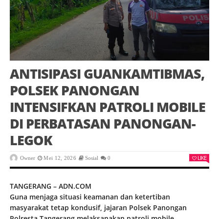
ANTISIPASI GUANKAMTIBMAS,
POLSEK PANONGAN
INTENSIFKAN PATROLI MOBILE
DI PERBATASAN PANONGAN-
LEGOK
LIKE
Owner
Mei 12, 2026
Sosial
0
TANGERANG – ADN.COM
Guna menjaga situasi keamanan dan ketertiban
masyarakat tetap kondusif, jajaran Polsek Panongan
Polresta Tangerang melaksanakan patroli mobile