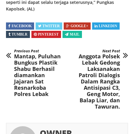
seperti ini dapat selalu terjaga seterusnya,” Pungkas
Kapolsek. (AL)
FACEBOOK
TWITTER
GOOGLE+
LINKEDIN
TUMBLR
PINTEREST
MAIL
Previous Post
Next Post
Mantap, Puluhan
Anggota Polsek
Bungkus Plastik
Lebak Gedong
Shabu Berhasil
Laksanakan
diamankan
Patroli Dialogis
Jajaran Sat
Dalam Rangka
Resnarkoba
Antisipasi C3,
Polres Lebak
Geng Motor,
Balap Liar, dan
Tawuran.
OWNER