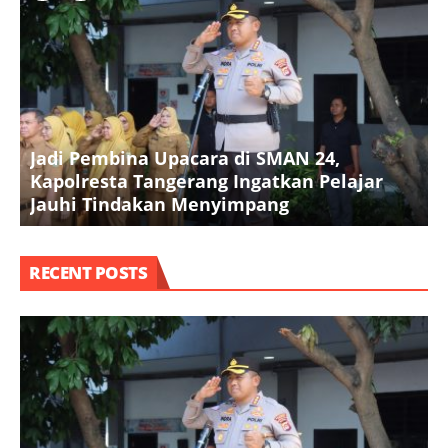
Jadi Pembina Upacara di SMAN 24,
P
Kapolresta Tangerang Ingatkan Pelajar
P
Jauhi Tindakan Menyimpang
P
RECENT POSTS