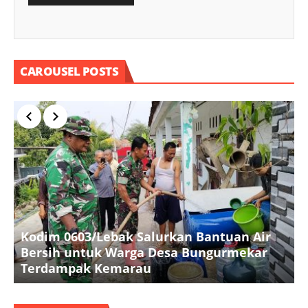
CAROUSEL POSTS
Kodim 0603/Lebak Salurkan Bantuan Air
Bersih untuk Warga Desa Bungurmekar
J
Terdampak Kemarau
0